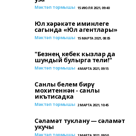
Мәктәп тормышы
15 ИЮЛЯ 2021, 09:40
Юл хәрәкәте иминлеге
сагында «Юл агентлары»
Мәктәп тормышы
15 МАРТА 2021, 08:05
"Безнең кебек кызлар да
шундый булырга тели!"
Мәктәп тормышы
4 МАРТА 2021, 09:15
Санлы белем бирү
мохитеннән - санлы
икътисадка
Мәктәп тормышы
2 МАРТА 2021, 10:45
Сәламәт туклану — сәламәт
укучы
Мәктәп тормышы
2 МАРТА 2021, 09:50