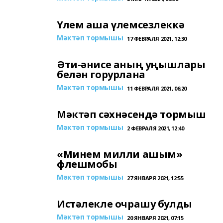
Үлем аша үлемсезлеккә
Мәктәп тормышы
17 ФЕВРАЛЯ 2021, 12:30
Әти-әнисе аның уңышлары
белән горурлана
Мәктәп тормышы
11 ФЕВРАЛЯ 2021, 06:20
Мәктәп сәхнәсендә тормыш
Мәктәп тормышы
2 ФЕВРАЛЯ 2021, 12:40
«Минем милли ашым»
флешмобы
Мәктәп тормышы
27 ЯНВАРЯ 2021, 12:55
Истәлекле очрашу булды
Мәктәп тормышы
20 ЯНВАРЯ 2021, 07:15