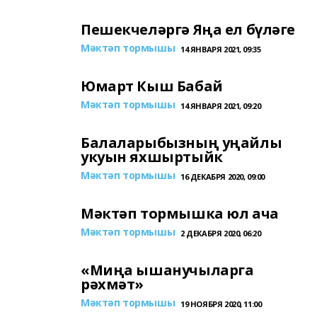
Пешекчеләргә Яңа ел бүләге
Мәктәп тормышы
14 ЯНВАРЯ 2021, 09:35
Юмарт Кыш Бабай
Мәктәп тормышы
14 ЯНВАРЯ 2021, 09:20
Балаларыбызның уңайлы
укуын яхшыртыйк
Мәктәп тормышы
16 ДЕКАБРЯ 2020, 09:00
Мәктәп тормышка юл ача
Мәктәп тормышы
2 ДЕКАБРЯ 2020, 06:20
«Миңа ышанучыларга
рәхмәт»
Мәктәп тормышы
19 НОЯБРЯ 2020, 11:00