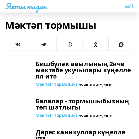
Якты юлдан
Мәктәп тормышы
Бишбүләк авылының 2нче
мәктәбе укучылары күңелле
ял итә
Мәктәп тормышы
15 ИЮЛЯ 2021, 10:10
Балалар - тормышыбызның
төп шатлыгы
Мәктәп тормышы
15 ИЮЛЯ 2021, 10:00
Дөрес каникуллар күңелле
уза