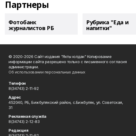
Партнеры
Фотобанк
Рубрика "Еда и
журналистов РБ
напитки"
© 2020-2026 Сайт издания "Якты юлдан" Копирование
информации сайта разрешено только с письменного согласия
администрации.
Об использовании персональных данных
Телефон
8(34743) 2-11-92
Адрес
452040, РБ, Бижбулякский район, с.Бижбуляк, ул. Советская,
31
Рекламная служба
8(34743) 2-12-83
Редакция
8(34743) 2-11-92