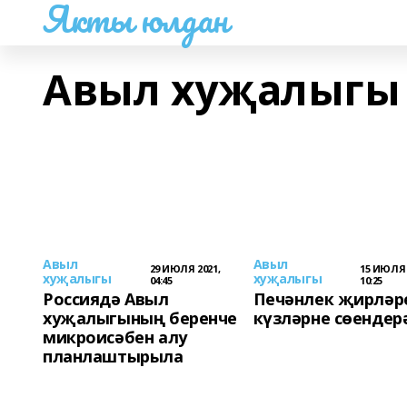
Якты юлдан
Авыл хуҗалыгы
Авыл
Авыл
29 ИЮЛЯ 2021,
15 ИЮЛЯ 
хуҗалыгы
хуҗалыгы
04:45
10:25
Россиядә Авыл
Печәнлек җирләр
хуҗалыгының беренче
күзләрне сөендер
микроисәбен алу
планлаштырыла