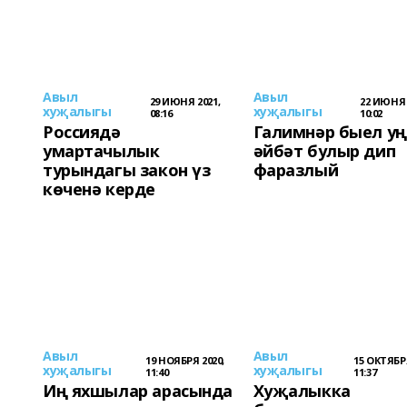
Авыл
Авыл
29 ИЮНЯ 2021,
22 ИЮНЯ 
хуҗалыгы
хуҗалыгы
08:16
10:02
Россиядә
Галимнәр быел у
умартачылык
әйбәт булыр дип
турындагы закон үз
фаразлый
көченә керде
Авыл
Авыл
19 НОЯБРЯ 2020,
15 ОКТЯБРЯ
хуҗалыгы
хуҗалыгы
11:40
11:37
Иң яхшылар арасында
Хуҗалыкка