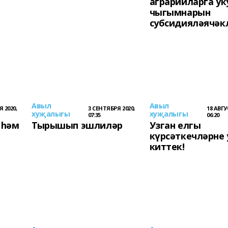
аграрийларга ук
чыгымнарын
субсидияләячәк
Авыл
Авыл
 2020,
3 СЕНТЯБРЯ 2020,
18 АВГУ
хуҗалыгы
хуҗалыгы
07:35
06:20
 һәм
Тырышып эшлиләр
Узган елгы
күрсәткечләрне
киттек!