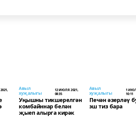
Авыл
Авыл
2021,
12 ИЮЛЯ 2021,
1 ИЮЛ
хуҗалыгы
хуҗалыгы
08:35
10:11
е
Уңышны тикшерелгән
Печән әзерләү б
ә
комбайннар белән
эш тиз бара
җыеп алырга кирәк