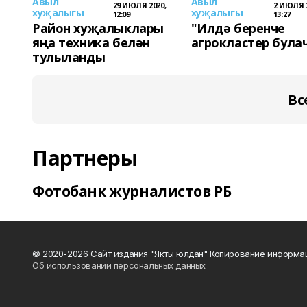
Авыл
Авыл
29 ИЮЛЯ 2020,
2 ИЮЛЯ 2
хуҗалыгы
хуҗалыгы
12:09
13:27
Район хуҗалыклары
"Илдә беренче
яңа техника белән
агрокластер була
тулыланды
Вс
Партнеры
Фотобанк журналистов РБ
© 2020-2026 Сайт издания "Якты юлдан" Копирование информац
Об использовании персональных данных