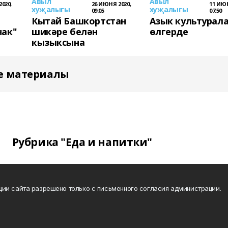
Авыл
Авыл
020,
26 ИЮНЯ 2020,
11 ИЮН
хуҗалыгы
хуҗалыгы
09:05
07:50
Кытай Башкортстан
Азык культурал
чак"
шикәре белән
өлгерде
кызыксына
е материалы
Рубрика "Еда и напитки"
ии сайта разрешено только с письменного согласия администрации.