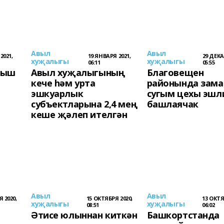
Авыл
Авыл
2021,
19 ЯНВАРЯ 2021,
29 ДЕКА
хуҗалыгы
хуҗалыгы
06:11
05:55
ңыш
Авыл хуҗалыгының
Благовещен
кече һәм урта
районында зама
эшкуарлык
сугым цехы эшл
субъектларына 2,4 мең
башлаячак
кеше җәлеп ителгән
Авыл
Авыл
 2020,
15 ОКТЯБРЯ 2020,
13 ОКТЯ
хуҗалыгы
хуҗалыгы
08:51
06:02
Әтисе юлыннан киткән
Башкортстанда