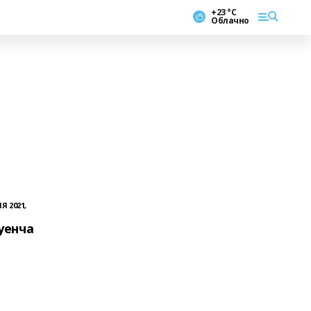
+23 °С
Облачно
Я 2021,
уенча