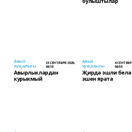
булыштылар
Авыл
Авыл
23 СЕНТЯБРЯ 2020,
4 СЕНТЯБРЯ
хуҗалыгы
хуҗалыгы
06:10
06:50
Авырлыклардан
Җирдә эшли белә
курыкмый
эшен ярата