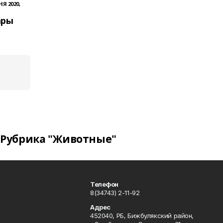
Я 2020,
ары
Рубрика "Животные"
Телефон
8(34743) 2-11-92
Адрес
452040, РБ, Бижбулякский район,