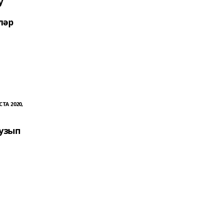
у
ләр
СТА 2020,
 узып