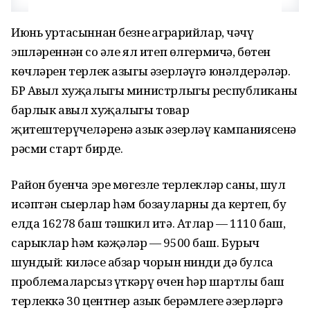
Июнь уртасыннан безнең аграрийлар, чәчү
эшләреннән соң әле ял итеп өлгермичә, бөтен
көчләрен терлек азыгы әзерләүгә юнәлдерәләр.
БР Авыл хуҗалыгы министрлыгы республиканың
барлык авыл хуҗалыгы товар
җитештерүчеләренә азык әзерләү кампаниясенә
рәсми старт бирде.
Район буенча эре мөгезле терлекләр саны, шул
исәптән сыерлар һәм бозауларны да кертеп, бу
елда 16278 баш тәшкил итә. Атлар — 1110 баш,
сарыклар һәм кәҗәләр — 9500 баш. Бурыч
шундый: киләсе абзар чорын нинди дә булса
проблемаларсыз үткәрү өчен һәр шартлы баш
терлеккә 30 центнер азык берәмлеге әзерләргә