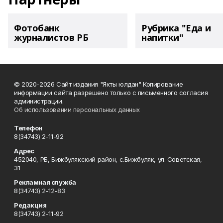
Фотобанк
Рубрика "Еда и
журналистов РБ
напитки"
© 2020-2026 Сайт издания "Якты юлдан" Копирование
информации сайта разрешено только с письменного согласия
администрации.
Об использовании персональных данных
Телефон
8(34743) 2-11-92
Адрес
452040, РБ, Бижбулякский район, с.Бижбуляк, ул. Советская,
31
Рекламная служба
8(34743) 2-12-83
Редакция
8(34743) 2-11-92