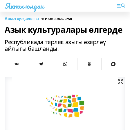
Якты юлдан
Авыл хуҗалыгы
11 ИЮНЯ 2020, 07:50
Азык культуралары өлгерде
Республикада терлек азыгы әзерләү
айлыгы башланды.