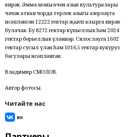
кирәк. Әмма моның өчен азык культуралары
чәчәк аткан чорда терлек азыгы әзерләүгә
исәпләнгән 12222 гектар җыеп алырга кирәк
булачак. Бу 8272 гектар күпьеллык һәм 2024
гектар берьеллык үләннәр. Силослауга 1602
гектар сусыл үлән һәм 1016,5 гектар кукуруз
басулары исәпләнгән.
Владимир СМОЛОВ.
Автор фотосы.
Читайте нас
Партнеры