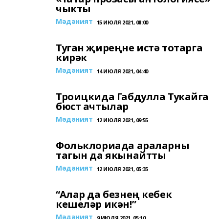
чыкты
Мәдәният
15 ИЮЛЯ 2021, 08:00
Туган җиреңне истә тотарга
кирәк
Мәдәният
14 ИЮЛЯ 2021, 04:40
Троицкида Габдулла Тукайга
бюст ачтылар
Мәдәният
12 ИЮЛЯ 2021, 09:55
Фольклориада араларны
тагын да якынайтты
Мәдәният
12 ИЮЛЯ 2021, 05:35
“Алар да безнең кебек
кешеләр икән!”
Мәдәният
9 ИЮЛЯ 2021, 05:10