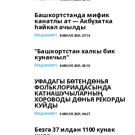
Башкортстанда мифик
канатлы ат — Акбүзатка
һәйкәл ачылды
Мәдәният
8 ИЮЛЯ 2021, 07:14
"Башкортстан халкы бик
кунакчыл"
Мәдәният
8 ИЮЛЯ 2021, 05:10
УФАДАГЫ БӨТЕНДӨНЬЯ
ФОЛЬКЛОРИАДАСЫНДА
КАТНАШУЧЫЛАРНЫҢ
ХОРОВОДЫ ДӨНЬЯ РЕКОРДЫ
КУЙДЫ
Мәдәният
5 ИЮЛЯ 2021, 04:27
Безгә 37 илдән 1100 кунак