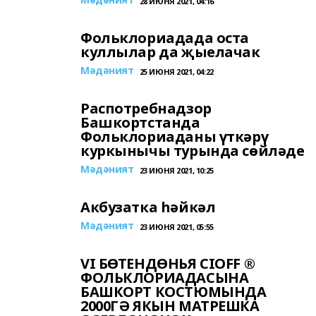
28 ИЮНЯ 2021, 04:16
Фольклориадада оста
куллылар да җыелачак
Мәдәният
25 ИЮНЯ 2021, 04:22
Распотребнадзор
Башкортстанда
Фольклориаданы үткәрү
куркынычы турында сөйләде
Мәдәният
23 ИЮНЯ 2021, 10:25
Акбузатка һәйкәл
Мәдәният
23 ИЮНЯ 2021, 05:55
VI БӨТЕНДӨНЬЯ CIOFF ® ️
ФОЛЬКЛОРИАДАСЫНА
БАШКОРТ КОСТЮМЫНДА
2000ГӘ ЯКЫН МАТРЕШКА