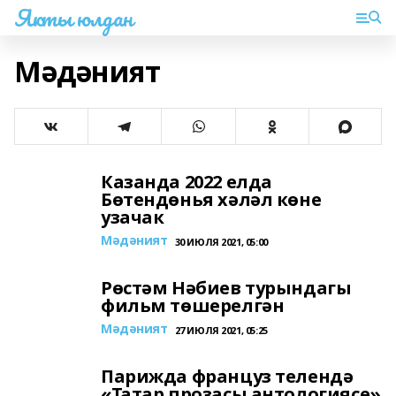
Якты юлдан
Мәдәният
Казанда 2022 елда
Бөтендөнья хәләл көне
узачак
Мәдәният
30 ИЮЛЯ 2021, 05:00
Рөстәм Нәбиев турындагы
фильм төшерелгән
Мәдәният
27 ИЮЛЯ 2021, 05:25
Парижда француз телендә
«Татар прозасы антологиясе»