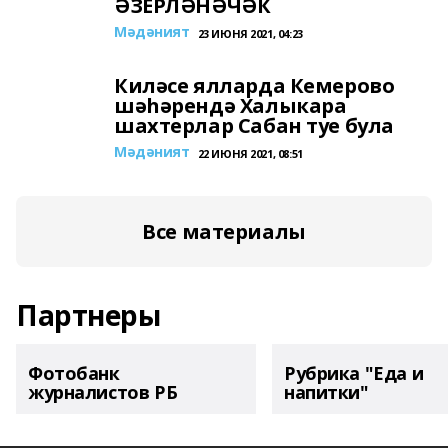
ӘЗЕРЛӘНӘЧӘК
Мәдәният
23 ИЮНЯ 2021, 04:23
Киләсе ялларда Кемерово
шәһәрендә Халыкара
шахтерлар Сабан туе була
Мәдәният
22 ИЮНЯ 2021, 08:51
Все материалы
Партнеры
Фотобанк
Рубрика "Еда и
журналистов РБ
напитки"