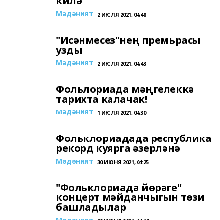
килә
Мәдәният
2 ИЮЛЯ 2021, 04:48
"Исәнмесез"нең премьрасы
узды
Мәдәният
2 ИЮЛЯ 2021, 04:43
Фольлориада мәңгелеккә
тарихта калачак!
Мәдәният
1 ИЮЛЯ 2021, 04:30
Фольклориадада республика
рекорд куярга әзерләнә
Мәдәният
30 ИЮНЯ 2021, 04:25
"Фольклориада йөрәге"
концерт мәйданчыгын төзи
башладылар
Мәдәният