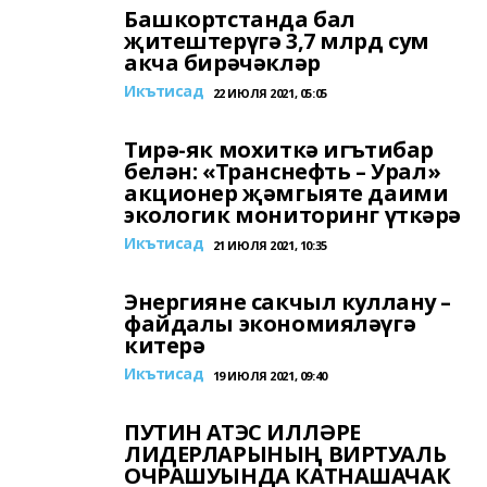
Башкортстанда бал
җитештерүгә 3,7 млрд сум
акча бирәчәкләр
Икътисад
22 ИЮЛЯ 2021, 05:05
Тирә-як мохиткә игътибар
белән: «Транснефть – Урал»
акционер җәмгыяте даими
экологик мониторинг үткәрә
Икътисад
21 ИЮЛЯ 2021, 10:35
Энергияне сакчыл куллану –
файдалы экономияләүгә
китерә
Икътисад
19 ИЮЛЯ 2021, 09:40
ПУТИН АТЭС ИЛЛӘРЕ
ЛИДЕРЛАРЫНЫҢ ВИРТУАЛЬ
ОЧРАШУЫНДА КАТНАШАЧАК