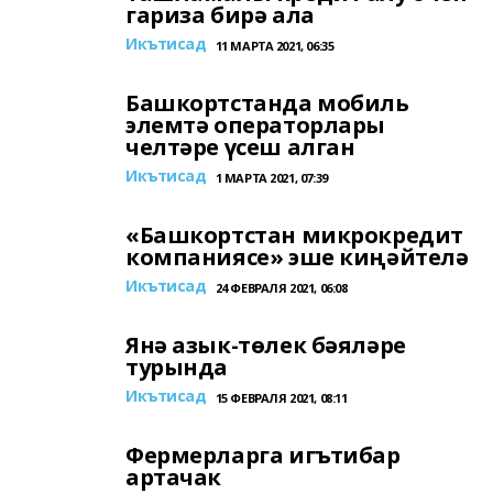
гариза бирә ала
Икътисад
11 МАРТА 2021, 06:35
Башкортстанда мобиль
элемтә операторлары
челтәре үсеш алган
Икътисад
1 МАРТА 2021, 07:39
«Башкортстан микрокредит
компаниясе» эше киңәйтелә
Икътисад
24 ФЕВРАЛЯ 2021, 06:08
Янә азык-төлек бәяләре
турында
Икътисад
15 ФЕВРАЛЯ 2021, 08:11
Фермерларга игътибар
артачак