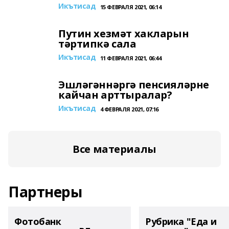
Икътисад
15 ФЕВРАЛЯ 2021, 06:14
Путин хезмәт хакларын
тәртипкә сала
Икътисад
11 ФЕВРАЛЯ 2021, 06:44
Эшләгәннәргә пенсияләрне
кайчан арттыралар?
Икътисад
4 ФЕВРАЛЯ 2021, 07:16
Все материалы
Партнеры
Фотобанк
Рубрика "Еда и