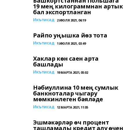
Башкортстаннан Польшага
19 мең килограммнан артык
бал экспортланган
Икътисад
2 ИЮЛЯ 2021, 06:19
Райпо уңышка йөз тота
Икътисад
1 ИЮЛЯ 2021, 03:49
Хаклар көн саен арта
башлады
Икътисад
19 МАРТА 2021, 05:02
Нәбиуллина 10 мең сумлык
банкноталар чыгару
мөмкинлеген бәяләде
Икътисад
12 МАРТА 2021, 11:05
Эшмәкәрләр өч процент
ташламалы кредит алу өчен