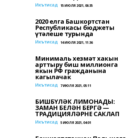
Икътисад
15 ИЮЛЯ 2021, 06:35
2020 елга Башкортстан
Республикасы бюджеты
үтәлеше турында
Икътисад
14 ИЮЛЯ 2021, 11:36
Минималь хезмәт хакын
арттыру биш миллионга
якын РФ гражданына
кагылачак
Икътисад
7 ИЮЛЯ 2021, 05:11
БИШБҮЛӘК ЛИМОНАДЫ:
ЗАМАН БЕЛӘН БЕРГӘ —
ТРАДИЦИЯЛӘРНЕ САКЛАП
Икътисад
5 ИЮЛЯ 2021, 04:01