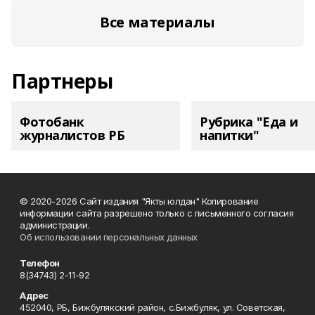
Все материалы
Партнеры
Фотобанк
Рубрика "Еда и
журналистов РБ
напитки"
© 2020-2026 Сайт издания "Якты юлдан" Копирование
информации сайта разрешено только с письменного согласия
администрации.
Об использовании персональных данных
Телефон
8(34743) 2-11-92
Адрес
452040, РБ, Бижбулякский район, с.Бижбуляк, ул. Советская,