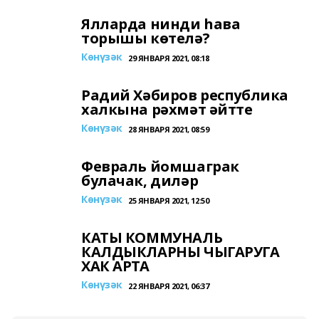
Ялларда нинди һава
торышы көтелә?
Көнүзәк
29 ЯНВАРЯ 2021, 08:18
Радий Хәбиров республика
халкына рәхмәт әйтте
Көнүзәк
28 ЯНВАРЯ 2021, 08:59
Февраль йомшаграк
булачак, диләр
Көнүзәк
25 ЯНВАРЯ 2021, 12:50
КАТЫ КОММУНАЛЬ
КАЛДЫКЛАРНЫ ЧЫГАРУГА
ХАК АРТА
Көнүзәк
22 ЯНВАРЯ 2021, 06:37