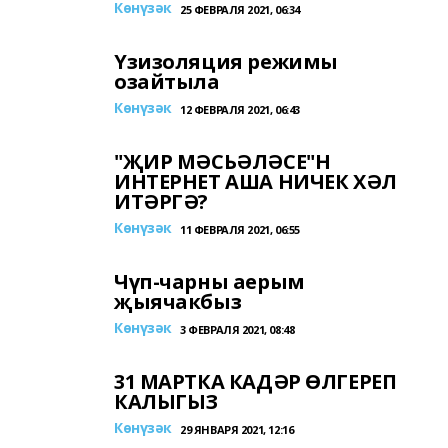
Көнүзәк
25 ФЕВРАЛЯ 2021, 06:34
Үзизоляция режимы
озайтыла
Көнүзәк
12 ФЕВРАЛЯ 2021, 06:43
"ҖИР МӘСЬӘЛӘСЕ"Н
ИНТЕРНЕТ АША НИЧЕК ХӘЛ
ИТӘРГӘ?
Көнүзәк
11 ФЕВРАЛЯ 2021, 06:55
Чүп-чарны аерым
җыячакбыз
Көнүзәк
3 ФЕВРАЛЯ 2021, 08:48
31 МАРТКА КАДӘР ӨЛГЕРЕП
КАЛЫГЫЗ
Көнүзәк
29 ЯНВАРЯ 2021, 12:16