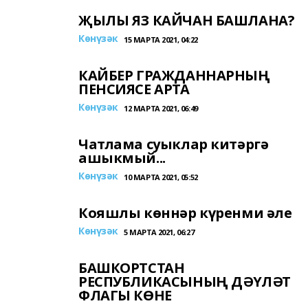
ҖЫЛЫ ЯЗ КАЙЧАН БАШЛАНА?
Көнүзәк
15 МАРТА 2021, 04:22
КАЙБЕР ГРАЖДАННАРНЫҢ
ПЕНСИЯСЕ АРТА
Көнүзәк
12 МАРТА 2021, 06:49
Чатлама суыклар китәргә
ашыкмый...
Көнүзәк
10 МАРТА 2021, 05:52
Кояшлы көннәр күренми әле
Көнүзәк
5 МАРТА 2021, 06:27
БАШКОРТСТАН
РЕСПУБЛИКАСЫНЫҢ ДӘҮЛӘТ
ФЛАГЫ КӨНЕ