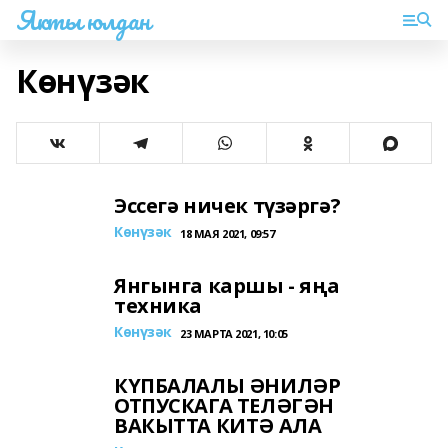
Якты юлдан
Көнүзәк
Эссегә ничек түзәргә?
Көнүзәк
18 МАЯ 2021, 09:57
Янгынга каршы - яңа
техника
Көнүзәк
23 МАРТА 2021, 10:05
КҮПБАЛАЛЫ ӘНИЛӘР
ОТПУСКАГА ТЕЛӘГӘН
ВАКЫТТА КИТӘ АЛА