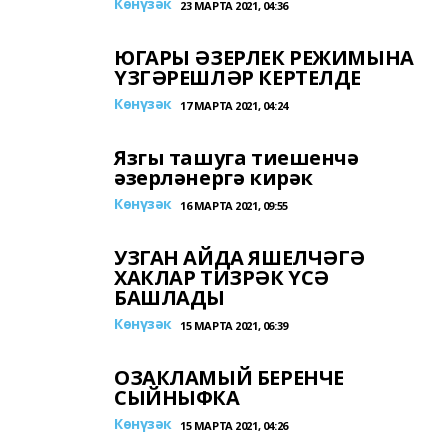
Көнүзәк
23 МАРТА 2021, 04:36
ЮГАРЫ ӘЗЕРЛЕК РЕЖИМЫНА
ҮЗГӘРЕШЛӘР КЕРТЕЛДЕ
Көнүзәк
17 МАРТА 2021, 04:24
Язгы ташуга тиешенчә
әзерләнергә кирәк
Көнүзәк
16 МАРТА 2021, 09:55
УЗГАН АЙДА ЯШЕЛЧӘГӘ
ХАКЛАР ТИЗРӘК ҮСӘ
БАШЛАДЫ
Көнүзәк
15 МАРТА 2021, 06:39
ОЗАКЛАМЫЙ БЕРЕНЧЕ
СЫЙНЫФКА
Көнүзәк
15 МАРТА 2021, 04:26