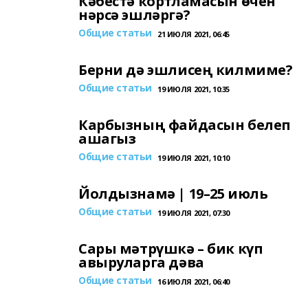
Кәбестә кортламасын өчен
нәрсә эшләргә?
Общие статьи
21 ИЮЛЯ 2021, 06:45
Берни дә эшлисең килмиме?
Общие статьи
19 ИЮЛЯ 2021, 10:35
Карбызның файдасын белеп
ашагыз
Общие статьи
19 ИЮЛЯ 2021, 10:10
Йолдызнамә | 19–25 июль
Общие статьи
19 ИЮЛЯ 2021, 07:30
Сары мәтрүшкә – бик күп
авыруларга дәва
Общие статьи
16 ИЮЛЯ 2021, 06:40