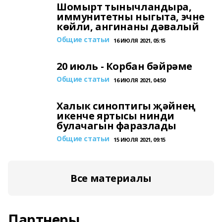
Шомырт тынычландыра,
иммунитетны ныгыта, эчне
көйли, ангинаны дәвалый
Общие статьи
16 ИЮЛЯ 2021, 05:15
20 июль - Корбан бәйрәме
Общие статьи
16 ИЮЛЯ 2021, 04:50
Халык синоптигы җәйнең
икенче яртысы нинди
булачагын фаразлады
Общие статьи
15 ИЮЛЯ 2021, 09:15
Все материалы
Партнеры