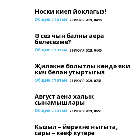
Носки киеп йоклагыз!
Общие статьи
29 ИЮЛЯ 2021, 04:10
Ә сез чын балны аера
беләсезме?
Общие статьи
29 ИЮЛЯ 2021, 04:00
Җиләкне болытлы көндә яки
кич белән утыртыгыз
Общие статьи
28 ИЮЛЯ 2021, 07:35
Август аена халык
сынамышлары
Общие статьи
28 ИЮЛЯ 2021, 06:55
Кызыл – йөрәкне ныгыта,
сары – кәеф күтәрә