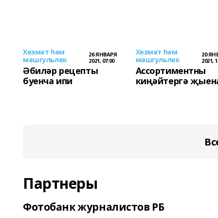
Хезмәт hәм
Хезмәт hәм
26 ЯНВАРЯ
20 ЯН
мәшгульлек
мәшгульлек
2021, 07:00
2021, 1
Әбиләр рецепты
Ассортиментны
буенча ипи
киңәйтергә җыен
Вс
Партнеры
Фотобанк журналистов РБ