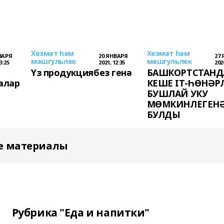
Хезмәт hәм
Хезмәт hәм
ВАРЯ
20 ЯНВАРЯ
27
мәшгульлек
мәшгульлек
3:25
2021, 12:35
2020
Үз продукциябез генә
БАШКОРТСТАНДА
алар
КЕШЕ IT-ҺӨНӘР
БУШЛАЙ УКУ
МӨМКИНЛЕГЕНӘ
БУЛДЫ
е материалы
Рубрика "Еда и напитки"