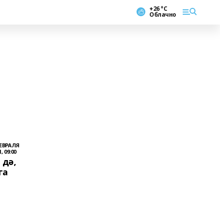
+26 °С
Облачно
ФЕВРАЛЯ
, 09:00
 дә,
га