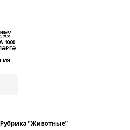
 ЯНВАРЯ
, 08:00
 1000
ЛӘРГӘ
 ИЯ
Рубрика "Животные"