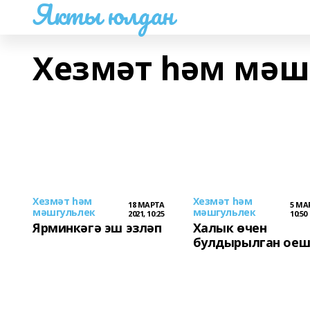
Якты юлдан
Хезмәт hәм мәш
Хезмәт hәм
Хезмәт hәм
18 МАРТА
5 МАР
мәшгульлек
мәшгульлек
2021, 10:25
10:50
Ярминкәгә эш эзләп
Халык өчен
булдырылган ое