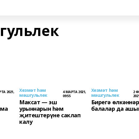
гульлек
Хезмәт hәм
Хезмәт hәм
ТА 2021,
4 МАРТА 2021,
2 
мәшгульлек
мәшгульлек
09:55
2021
Максат — эш
Бирегә өлкәннәр
шма
урыннарын һәм
балалар да ашы
җитештерүне саклап
калу