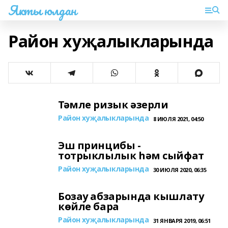
Якты юлдан
Район хуҗалыкларында
Тәмле ризык әзерли
Район хуҗалыкларында
8 ИЮЛЯ 2021, 04:50
Эш принцибы -
тотрыклылык һәм сыйфат
Район хуҗалыкларында
30 ИЮЛЯ 2020, 06:35
Бозау абзарында кышлату
көйле бара
Район хуҗалыкларында
31 ЯНВАРЯ 2019, 06:51