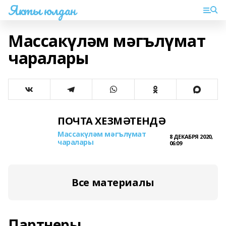
Якты юлдан
Массакүләм мәгълүмат
чаралары
ПОЧТА ХЕЗМӘТЕНДӘ
Массакүләм мәгълүмат
8 ДЕКАБРЯ 2020,
чаралары
06:09
Все материалы
Партнеры