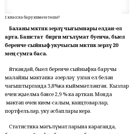
1 класска бару күпмегә төшә?
Баланы мәктәпкә әзерләү чыгымнары елдан-ел
арта. Башстат биргән мәгълүмат буенча, быел
беренче сыйныф укучысын мәктәпкә әзерләү 20
мең сумга баса.
Әйткәндәй, быел беренче сыйныфка баручы
малайны мәктәпкә әзерләү узган ел белән
чагыштырганда 3,8%ка кыйммәтләнгән. Кызлар
өчен җыелма бәясе 2,9 % ка арткан. Монда
мәктәп өчен кием-салым, канцтоварлар,
портфельләр, уку әсбаплары керә.
Статистика мәгълүматларына караганда,