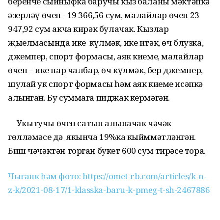
беренче сыйныфка баручы кыз баланы мәктәпкә
әзерләү өчен - 19 366,56 сум, малайлар өчен 23
947,92 сум акча кирәк булачак. Кызлар
җыелмасында ике күлмәк, ике итәк, өч блузка,
джемпер, спорт формасы, аяк киеме, малайлар
өчен – ике пар чалбар, өч күлмәк, бер джемпер,
шулай ук спорт формасы һәм аяк киеме исәпкә
алынган. Бу суммага пиджак кермәгән.
Укытучы өчен сатып алыначак чәчәк
гөлләмәсе дә якынча 19%ка кыйммәтләнгән.
Биш чәчәктән торган букет 600 сум тирәсе тора.
Чыганк һәм фото: https://omet-rb.com/articles/k-n-
z-k/2021-08-17/1-klasska-baru-k-pmeg-t-sh-2467886