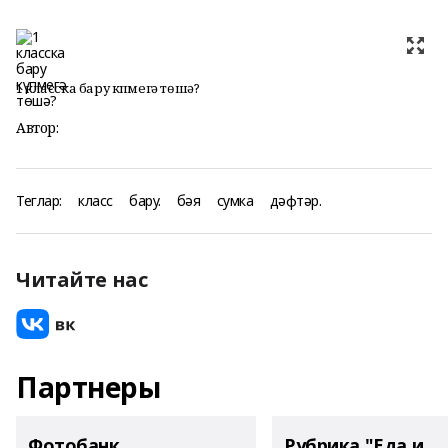
1 класска бару күпмегә төшә?
Автор:
Теглар:
класс
бару.
бәя
сумка
дәфтәр.
Читайте нас
Партнеры
Фотобанк
Рубрика "Еда и