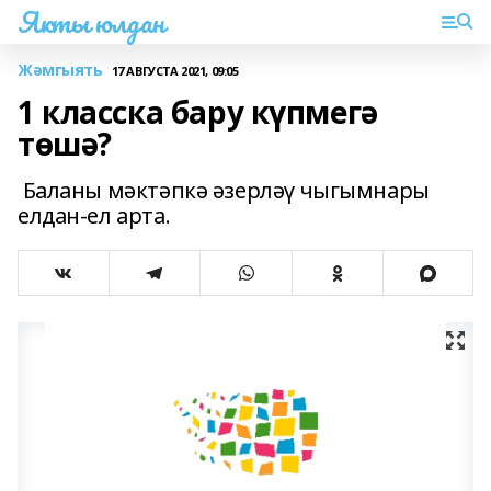
Якты юлдан
Жәмгыять
17 АВГУСТА 2021, 09:05
1 класска бару күпмегә
төшә?
Баланы мәктәпкә әзерләү чыгымнары
елдан-ел арта.