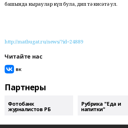
башында кыраулар күп була, дип тә кисәтә ул.
http://matbugat.ru/news/?id=24889
Читайте нас
Партнеры
Фотобанк
Рубрика "Еда и
журналистов РБ
напитки"