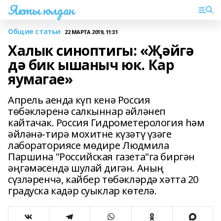
Якты юлдан
Общие статьи
22 МАРТА 2019, 11:31
Халык синоптигы: «Җәйгә
дә бик ышаныч юк. Кар
яумагае»
Апрель аенда күп кенә Россия
төбәкләренә салкыннар әйләнеп
кайтачак. Россия Гидрометерология һәм
әйләнә-тирә мохитне күзәтү үзәге
лабораториясе мөдире Людмила
Паршина "Российская газета"га биргән
әңгәмәсендә шулай дигән. Аның
сүзләренчә, кайбер төбәкләрдә хәтта 20
градуска кадәр суыклар көтелә.