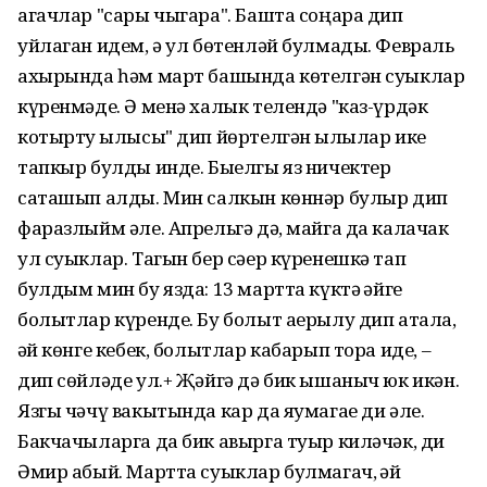
агачлар "сары чыгара". Башта соңара дип
уйлаган идем, ә ул бөтенләй булмады. Февраль
ахырында һәм март башында көтелгән суыклар
күренмәде. Ә менә халык телендә "каз-үрдәк
котырту җылысы" дип йөртелгән җылылар ике
тапкыр булды инде. Быелгы яз ничектер
саташып алды. Мин салкын көннәр булыр дип
фаразлыйм әле. Апрельгә дә, майга да калачак
ул суыклар. Тагын бер сәер күренешкә тап
булдым мин бу язда: 13 мартта күктә җәйге
болытлар күренде. Бу болыт аерылу дип атала,
җәй көнге кебек, болытлар кабарып тора иде, –
дип сөйләде ул.+ Җәйгә дә бик ышаныч юк икән.
Язгы чәчү вакытында кар да яумагае ди әле.
Бакчачыларга да бик авырга туыр киләчәк, ди
Әмир абый. Мартта суыклар булмагач, җәй