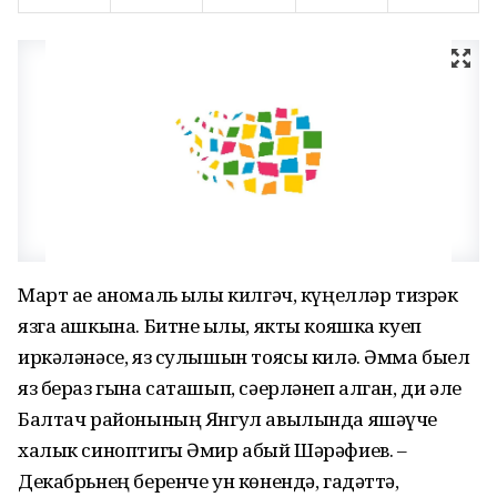
Март ае аномаль җылы килгәч, күңелләр тизрәк
язга ашкына. Битне җылы, якты кояшка куеп
иркәләнәсе, яз сулышын тоясы килә. Әмма быел
яз бераз гына саташып, сәерләнеп алган, ди әле
Балтач районының Янгул авылында яшәүче
халык синоптигы Әмир абый Шәрәфиев. –
Декабрьнең беренче ун көнендә, гадәттә,