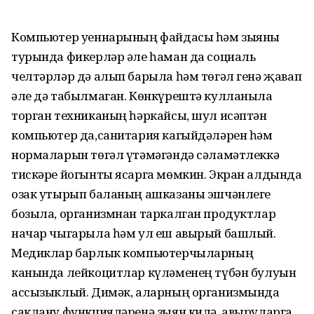
Компьютер уеннарының файдасы һәм зыяны
турында фикерләр әле һаман да социаль
челтәрләр дә алып барыла һәм төгәл генә җавап
әле дә табылмаган. Көнкүрештә кулланыла
торган техниканың һәркайсы, шул исәптән
компьютер да,санитария кагыйдәләрен һәм
нормаларын төгәл үтәмәгәндә сәламәтлеккә
тискәре йогынты ясарга мөмкин. Экран алдында
озак утырып баланың ашказаны эшчәнлеге
бозыла, организмнан таркалган продуктлар
начар чыгарыла һәм ул еш авырый башлый.
Медиклар барлык компьютерчыларның
канында лейкоцитлар күләменең түбән булуын
ассызыклый. Димәк, аларның организмында
саклану функцияләренә зыян килә, авыруларга