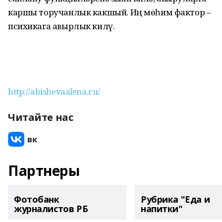
каршы торучанлык какшый. Иң мөһим фактор –
психикага авырлык килү.
http://abishevaalena.ru/
Читайте нас
Партнеры
Фотобанк
Рубрика "Еда и
журналистов РБ
напитки"