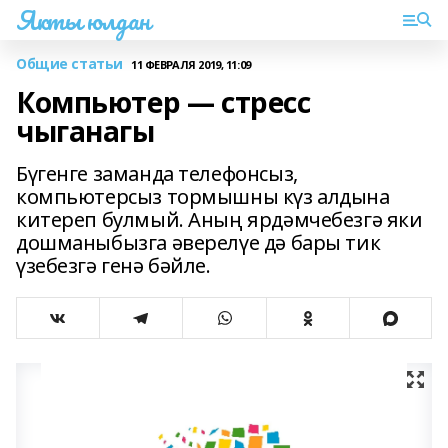
Якты юлдан
Общие статьи
11 ФЕВРАЛЯ 2019, 11:09
Компьютер — стресс
чыганагы
Бүгенге заманда телефонсыз,
компьютерсыз тормышны күз алдына
китереп булмый. Аның ярдәмчебезгә яки
дошманыбызга әверелүе дә бары тик
үзебезгә генә бәйле.