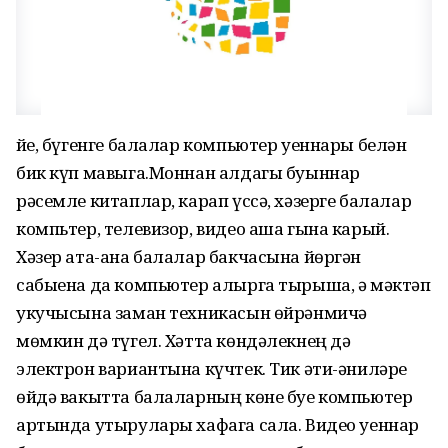
Әйе, бүгенге балалар компьютер уеннары белән
бик күп мавыга.Моннан алдагы буыннар
рәсемле китаплар, карап үссә, хәзерге балалар
компьтер, телевизор, видео аша гына карый.
Хәзер ата-ана балалар бакчасына йөргән
сабыена да компьютер алырга тырыша, ә мәктәп
укучысына заман техникасын өйрәнмичә
мөмкин дә түгел. Хәтта көндәлекнең дә
электрон вариантына күчтек. Тик әти-әниләре
өйдә вакытта балаларның көне буе компьютер
артында утырулары хафага сала. Видео уеннар