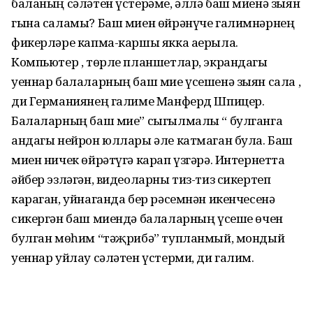
баланың сәләтен үстерәме, әллә баш миенә зыян
гына саламы? Баш миен өйрәнүче галимнәрнең
фикерләре капма-каршы якка аерыла.
Компьютер , төрле планшетлар, экрандагы
уеннар балаларның баш мие үсешенә зыян сала ,
ди Германиянең галиме Манферд Шпицер.
Балаларның баш мие” сыгылмалы “ булганга
андагы нейрон юллары әле катмаган була. Баш
миен ничек өйрәтүгә карап үзгәрә. Интернетта
әйбер эзләгән, видеоларны тиз-тиз сикертеп
караган, уйнаганда бер рәсемнән икенчесенә
сикергән баш миендә балаларның үсеше өчен
булган мөһим “тәҗрибә” тупланмый, мондый
уеннар уйлау сәләтен үстерми, ди галим.