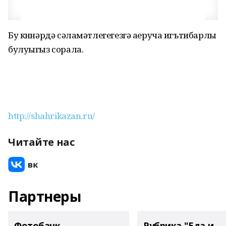
Бу көннәрдә сәламәтлегегезгә аеруча игътибарлы
булуыгыз сорала.
http://shahrikazan.ru/
Читайте нас
Партнеры
Фотобанк
Рубрика "Еда и