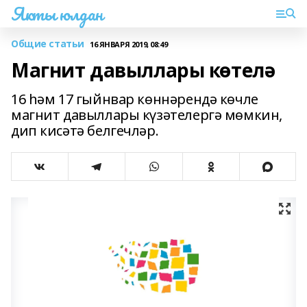
Якты юлдан
Общие статьи
16 ЯНВАРЯ 2019, 08:49
Магнит давыллары көтелә
16 һәм 17 гыйнвар көннәрендә көчле
магнит давыллары күзәтелергә мөмкин,
дип кисәтә белгечләр.