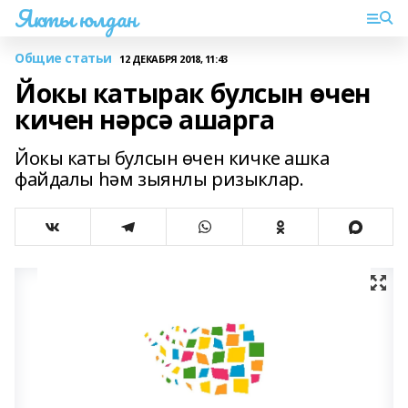
Якты юлдан
Общие статьи
12 ДЕКАБРЯ 2018, 11:43
Йокы катырак булсын өчен
кичен нәрсә ашарга
Йокы каты булсын өчен кичке ашка
файдалы һәм зыянлы ризыклар.