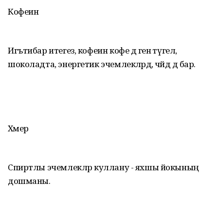
Кофеин
Игътибар итегез, кофеин кофе дә генә түгел,
шоколадта, энергетик эчемлекләрдә, чәйдә дә бар.
Хәмер
Спиртлы эчемлекләр куллану - яхшы йокының
дошманы.