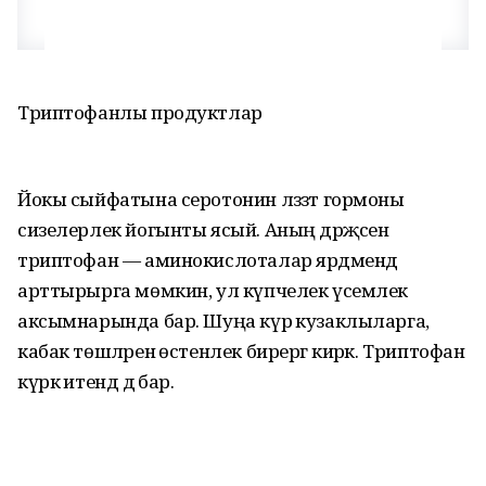
Триптофанлы продуктлар
Йокы сыйфатына серотонин ләззәт гормоны
сизелерлек йогынты ясый. Аның дәрәҗәсен
триптофан — аминокислоталар ярдәмендә
арттырырга мөмкин, ул күпчелек үсемлек
аксымнарында бар. Шуңа күрә кузаклыларга,
кабак төшләренә өстенлек бирергә кирәк. Триптофан
күркә итендә дә бар.