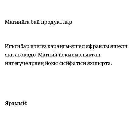
Магнийга бай продуктлар
Игътибар итегез караңгы-яшел яфраклы яшелчә
яки авокадо. Магний йокысызлыктан
интегүчеләрнең йокы сыйфатын яхшырта.
Ярамый: