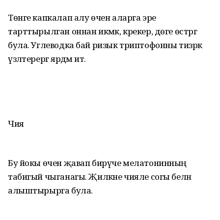
Төнге капкалап алу өчен аларга эре
тарттырылган оннан икмәк, крекер, дөге өстәргә
була. Углеводка бай ризык триптофонны тизрәк
үзләтерергә ярдәм итә.
Чия
Бу йокы өчен җавап бирүче мелатонинның
табигый чыганагы. Җиләкне чияле согы белән
алыштырырга була.