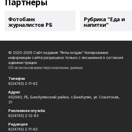
Партнеры
Фотобанк
Рубрика "Еда и
журналистов РБ
напитки"
© 2020-2026 Сайт издания "Якты юлдан" Копирование
информации сайта разрешено только с письменного согласия
администрации.
Об использовании персональных данных
Телефон
8(34743) 2-11-92
Адрес
452040, РБ, Бижбулякский район, с.Бижбуляк, ул. Советская,
31
Рекламная служба
8(34743) 2-12-83
Редакция
8(34743) 2-11-92