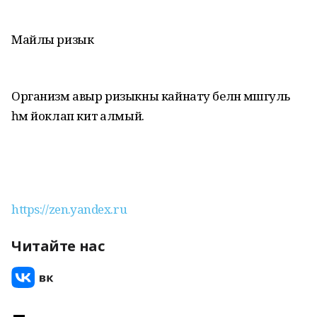
Майлы ризык
Организм авыр ризыкны кайнату белән мәшгуль
һәм йоклап китә алмый.
https://zen.yandex.ru
Читайте нас