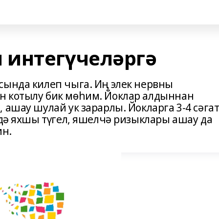
 интегүчеләргә
сында килеп чыга. Иң элек нервны
н котылу бик мөһим. Йоклар алдыннан
 ашау шулай ук зарарлы. Йокларга 3-4 сәга
 дә яхшы түгел, яшелчә ризыклары ашау да
ин.