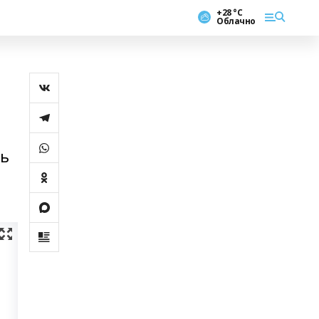
+28 °С
Облачно
ть