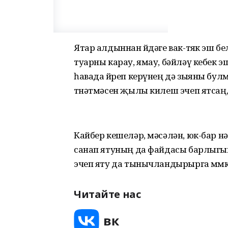
Ятар алдыннан өйдәге вак-төяк эш б
туарны карау, ямау, бәйләү кебек 
һавада йөреп керүнең дә зыяны бу
төнәтмәсен җылы килеш эчеп ятсаң
Кайбер кешеләр, мәсәлән, юк-бар н
санап ятуның да файдасы барлыгын
эчеп яту да тынычландырырга мөмк
Читайте нас