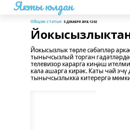
Якты юлдан
Общие статьи
5 ДЕКАБРЯ 2018, 12:02
Йокысызлыктан
Йокысызлык төрле сәбәпләр арка
тынычсызлый торган гадәтләрдә
телевизор карарга киңәш ителми,
кала ашарга кирәк. Каты чәй эчү
тынычсызлыкка китерергә мөмк