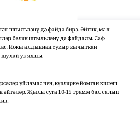
елән шөгыльләнү дә файда бирә. Әйтик, мал-
эшләр белән шөгыльләнү дә файдалы. Саф
лмас. Иокы алдыннан сукыр кычыткан
, шулай ук яхшы.
әрсәләр уйламас өчен, күзләрне йомган килеш
 әйтәләр. Җылы суга 10-15 грамм бал салып
ин.