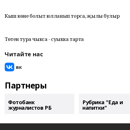
Кыш көне болыт юлланып торса, җылы булыр
Төтен тура чыкса - суыкка тарта
Читайте нас
Партнеры
Фотобанк
Рубрика "Еда и
журналистов РБ
напитки"