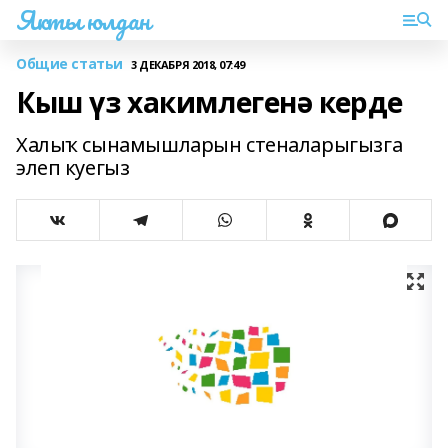
Якты юлдан
Общие статьи
3 ДЕКАБРЯ 2018, 07:49
Кыш үз хакимлегенә керде
Халыҡ сынамышларын стеналарыгызга
элеп куегыз