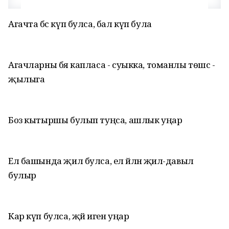
Агачта бәс күп булса, бал күп була
Агачларны бәя капласа - суыкка, томанлы төшсә -
җылыга
Боз кытыршы булып туңса, ашлык уңар
Ел башында җил булса, ел әйләнә җил-давыл
булыр
Кар күп булса, җәй иген уңар