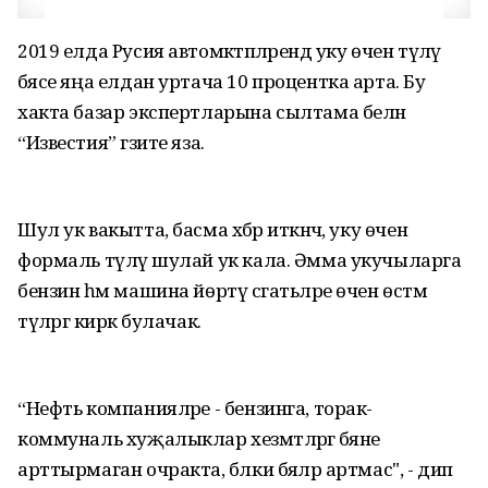
2019 елда Русия автомәктәпләрендә уку өчен түләү
бәясе яңа елдан уртача 10 процентка арта. Бу
хакта базар экспертларына сылтама белән
“Известия” гәзите яза.
Шул ук вакытта, басма хәбәр иткәнчә, уку өчен
формаль түләү шулай ук кала. Әмма укучыларга
бензин һәм машина йөртү сәгатьләре өчен өстәмә
түләргә кирәк булачак.
“Нефть компанияләре - бензинга, торак-
коммуналь хуҗалыклар хезмәтләргә бәяне
арттырмаган очракта, бәлки бәяләр артмас", - дип