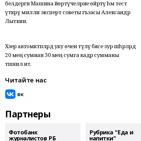
белдергән Машина йөртүчеләрне өйрәтү һәм тест
үткәрү милли эксперт советы әгъзасы Александр
Лыткин.
Хәзер автомәктәпләрдә уку өчен түләү бәясе зур шәһәрләрдә
20 мең сумнан 30 мең сумга кадәр сумманы
тәшкил итә.
Читайте нас
Партнеры
Фотобанк
Рубрика "Еда и
журналистов РБ
напитки"