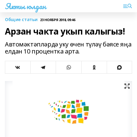
Якты юлдан
Общие статьи
23 НОЯБРЯ 2018, 09:46
Арзан чакта укып калыгыз!
Автомәктәпләрдә уку өчен түләү бәясе яңа
елдан 10 процентка арта.