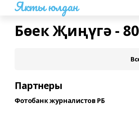
Якты юлдан
Бөек Җиңүгә - 80
Вс
Партнеры
Фотобанк журналистов РБ