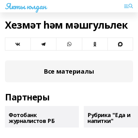
Якты юлдан
Хезмәт hәм мәшгульлек
Все материалы
Партнеры
Фотобанк
Рубрика "Еда и
журналистов РБ
напитки"