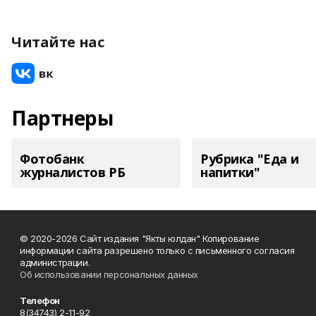
Читайте нас
Партнеры
Фотобанк
Рубрика "Еда и
журналистов РБ
напитки"
© 2020-2026 Сайт издания "Якты юлдан" Копирование
информации сайта разрешено только с письменного согласия
администрации.
Об использовании персональных данных
Телефон
8(34743) 2-11-92