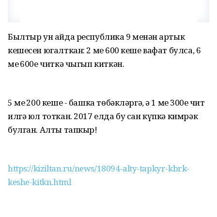
Былтыр ун айда республика 9 меңнән артык
кешесен югалткан: 2 мең 600 кеше вафат булса, 6
мең 600е читкә чыгып киткән.
5 мең 200 кеше - башка төбәкләргә, ә 1 мең 300е чит
илгә юл тоткан. 2017 елда бу сан күпкә кимрәк
булган. Алты тапкыр!
https://kiziltan.ru/news/18094-alty-tapkyr-kbrk-
keshe-kitkn.html