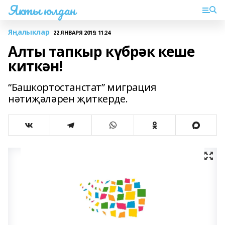
Якты юлдан
Яңалыклар
22 ЯНВАРЯ 2019, 11:24
Алты тапкыр күбрәк кеше
киткән!
“Башкортостанстат” миграция
нәтиҗәләрен җиткерде.