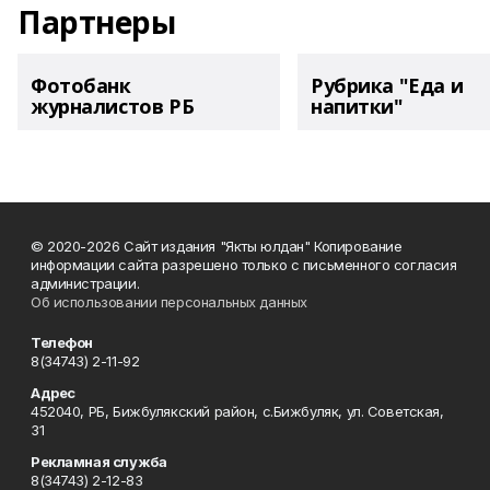
Партнеры
Фотобанк
Рубрика "Еда и
журналистов РБ
напитки"
© 2020-2026 Сайт издания "Якты юлдан" Копирование
информации сайта разрешено только с письменного согласия
администрации.
Об использовании персональных данных
Телефон
8(34743) 2-11-92
Адрес
452040, РБ, Бижбулякский район, с.Бижбуляк, ул. Советская,
31
Рекламная служба
8(34743) 2-12-83