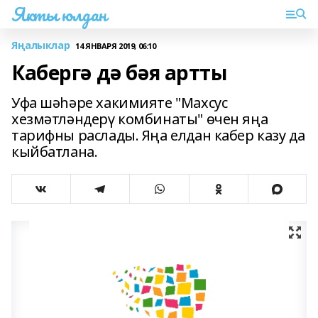
Якты юлдан
Яңалыклар
14 ЯНВАРЯ 2019, 06:10
Кабергә дә бәя артты
Уфа шәһәре хакимияте "Махсус
хезмәтләндерү комбинаты" өчен яңа
тарифны раслады. Яңа елдан кабер казу да
кыйбатлана.