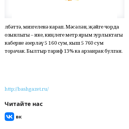
Әлбәттә, мизгеленә карап. Мәсәлән, җәйге чорда
озынлыгы – ике, киңлеге метр ярым зурлыктагы
каберне әзерләү 5 160 сум, кыш 5 760 сум
торачак. Былтыр тариф 13% ка арзанрак булган.
http://bashgazet.ru/
Читайте нас