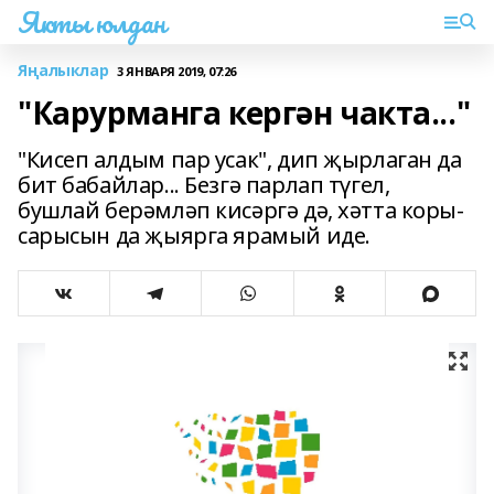
Якты юлдан
Яңалыклар
3 ЯНВАРЯ 2019, 07:26
"Карурманга кергән чакта..."
"Кисеп алдым пар усак", дип җырлаган да
бит бабайлар... Безгә парлап түгел,
бушлай берәмләп кисәргә дә, хәтта коры-
сарысын да җыярга ярамый иде.