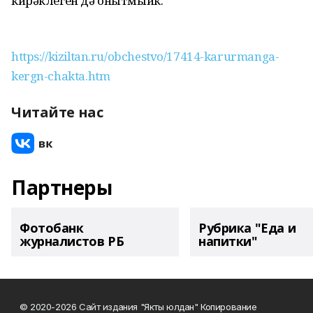
кирәклеген дә онытмыйк.
https://kiziltan.ru/obchestvo/17414-karurmanga-
kergn-chakta.htm
Читайте нас
Партнеры
Фотобанк
Рубрика "Еда и
журналистов РБ
напитки"
© 2020-2026 Сайт издания "Якты юлдан" Копирование