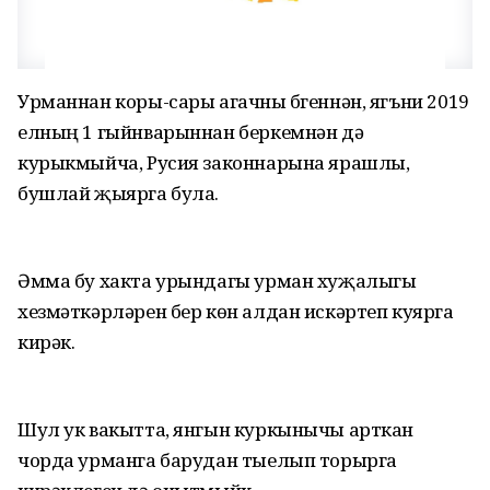
Урманнан коры-сары агачны бүгеннән, ягъни 2019
елның 1 гыйнварыннан беркемнән дә
курыкмыйча, Русия законнарына ярашлы,
бушлай җыярга була.
Әмма бу хакта урындагы урман хуҗалыгы
хезмәткәрләрен бер көн алдан искәртеп куярга
кирәк.
Шул ук вакытта, янгын куркынычы арткан
чорда урманга барудан тыелып торырга