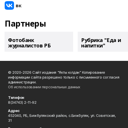
Партнеры
Фотобанк
Рубрика "Еда и
журналистов РБ
напитки"
© 2020-2026 Сайт издания "Якты юлдан" Копирование
информации сайта разрешено только с письменного согласия
администрации.
Об использовании персональных данных
Телефон
8(34743) 2-11-92
Адрес
452040, РБ, Бижбулякский район, с.Бижбуляк, ул. Советская,
31