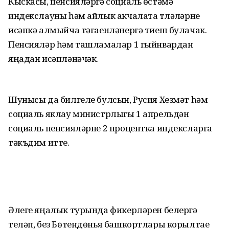
Кыскасы, пенсияләргә социаль өстәмә
индекслауны һәм айлык акчалата түләүләрне
исәпкә алмыйча тәгаенләнергә тиеш булачак.
Пенсияләр һәм ташламалар 1 гыйнвардан
яңадан исәпләнәчәк.
Шунысы да билгеле булсын, Русия Хезмәт һәм
социаль яклау министрлыгы 1 апрельдән
социаль пенсияләрне 2 процентка индексларга
тәкъдим итте.
Әлеге яңалык турында фикерләрен белергә
теләп, без Бөтендөнья башкортлары корылтае