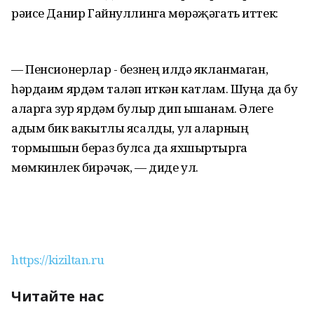
рәисе Данир Гайнуллинга мөрәҗәгать иттек:
— Пенсионерлар - безнең илдә якланмаган,
һәрдаим ярдәм таләп иткән катлам. Шуңа да бу
аларга зур ярдәм булыр дип ышанам. Әлеге
адым бик вакытлы ясалды, ул аларның
тормышын бераз булса да яхшыртырга
мөмкинлек бирәчәк, — диде ул.
https://kiziltan.ru
Читайте нас