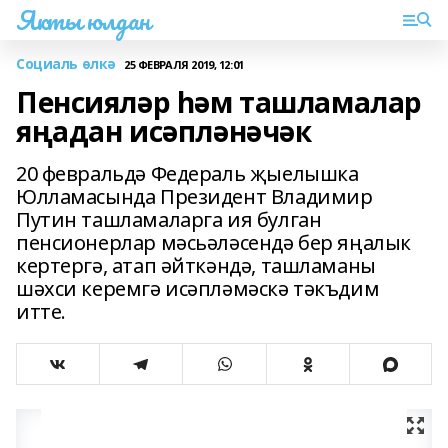
Якты юлдан
Социаль өлкә
25 ФЕВРАЛЯ 2019, 12:01
Пенсияләр һәм ташламалар
яңадан исәпләнәчәк
20 февральдә Федераль җыелышка
Юлламасында Президент Владимир
Путин ташламаларга ия булган
пенсионерлар мәсьәләсендә бер яңалык
кертергә, атап әйткәндә, ташламаны
шәхси керемгә исәпләмәскә тәкъдим
итте.