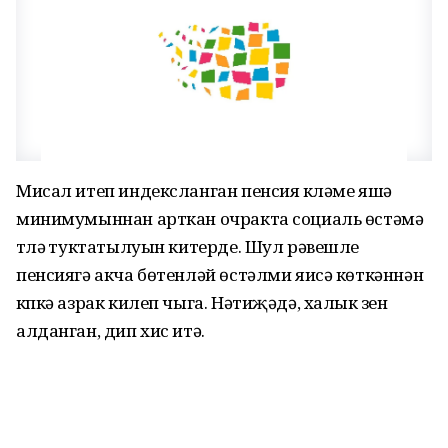
Мисал итеп индексланган пенсия күләме яшәү
минимумыннан арткан очракта социаль өстәмә
түләү туктатылуын китерде. Шул рәвешле
пенсиягә акча бөтенләй өстәлми яисә көткәннән
күпкә азрак килеп чыга. Нәтиҗәдә, халык үзен
алданган, дип хис итә.