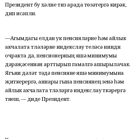
Президент бу хәлне тиз арада төзәтергә кирәк,
дип исәпли.
—Агымдагы елдан ук пенсияләрне һәм айлык
акчалата түләүләрне индекслау теләсә нинди
очракта да, пенсионерның яшәү минимумы
дәрәҗәсеннән арттырып гамәлгә ашырылачак.
Ягъни дәүләт тәүдә пенсияне яшәү минимумына
җиткерергә, аннары гына пенсиянең үзенә һәм
айлык акчалата түләүләргә индекслау үткәрергә
тиеш, — диде Президент.