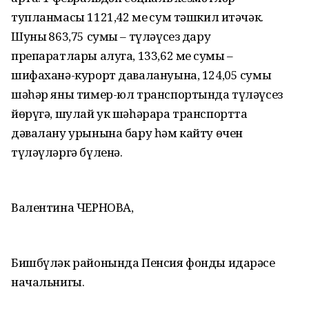
тупланмасы 1121,42 мең сум тәшкил итәчәк.
Шуның 863,75 сумы – түләүсез дару
препаратлары алуга, 133,62 мең сумы –
шифаханә-курорт давалануына, 124,05 сумы
шәһәр яны тимер-юл транспортында түләүсез
йөрүгә, шулай ук шәһәрара транспортта
дәвалану урынына бару һәм кайту өчен
түләүләргә бүленә.
Валентина ЧЕРНОВА,
Бишбүләк районында Пенсия фонды идарәсе
начальнигы.