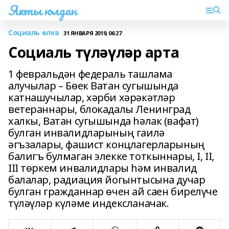
Якты юлдан
Социаль өлкә
31 ЯНВАРЯ 2019, 06:27
Социаль түләүләр арта
1 февральдән федераль ташлама
алучылар – Бөек Ватан сугышында
катнашучылар, хәрби хәрәкәтләр
ветераннары, блокадалы Ленинград
халкы, Ватан сугышында һәлак (вафат)
булган инвалидларының гаилә
әгъзалары, фашист концлагерларының
балигъ булмаган элекке тоткыннары, I, II,
III төркем инвалидлары һәм инвалид
балалар, радиация йогынтысына дучар
булган гражданнар өчен ай саен бирелүче
түләүләр күләме индексланачак.