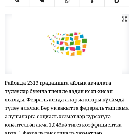
Районда 2313 граңданинга айлык акчалата
түләүләр буенча тиешле яңадан исәп-хисап
ясалды. Февраль аенда алар яңа югары күләмдә
түләү алачак. Бер үк вакытта федераль ташлама
алучыларга социаль хезмәтләр күрсәтүгә
юнәлтелгән акча 1,043кә тигез коэффициентка
арта. 1 февральдән социаль хезмәтләр