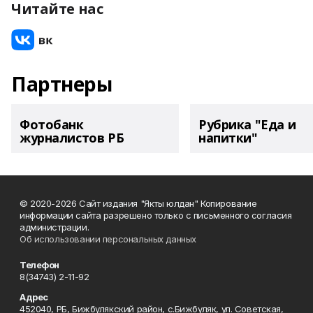
Читайте нас
Партнеры
Фотобанк
Рубрика "Еда и
журналистов РБ
напитки"
© 2020-2026 Сайт издания "Якты юлдан" Копирование
информации сайта разрешено только с письменного согласия
администрации.
Об использовании персональных данных
Телефон
8(34743) 2-11-92
Адрес
452040, РБ, Бижбулякский район, с.Бижбуляк, ул. Советская,