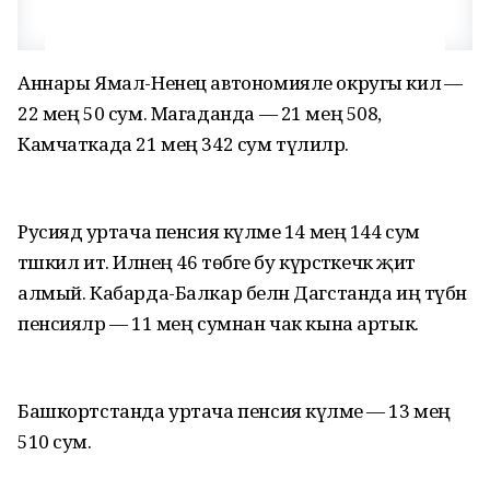
Аннары Ямал-Ненец автономияле округы килә —
22 мең 50 сум. Магаданда — 21 мең 508,
Камчаткада 21 мең 342 сум түлиләр.
Русиядә уртача пенсия күләме 14 мең 144 сум
тәшкил итә. Илнең 46 төбәге бу күрсәткечкә җитә
алмый. Кабарда-Балкар белән Дагстанда иң түбән
пенсияләр — 11 мең сумнан чак кына артык.
Башкортстанда уртача пенсия күләме — 13 мең
510 сум.