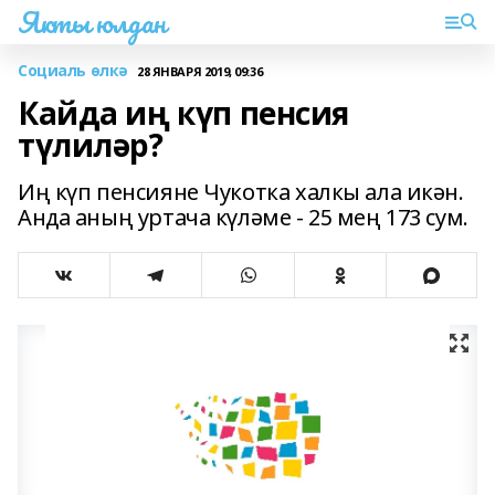
Якты юлдан
Социаль өлкә
28 ЯНВАРЯ 2019, 09:36
Кайда иң күп пенсия
түлиләр?
Иң күп пенсияне Чукотка халкы ала икән.
Анда аның уртача күләме - 25 мең 173 сум.