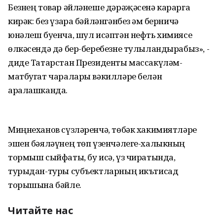
Безнең товар әйләнеше дәрәҗәсенә карарга
кирәк: без үзара бәйләнгәнбез һәм берничә
юнәлеш буенча, шул исәптән нефть химиясе
өлкәсендә дә бер-беребезне тулыландырабыз», -
диде Татарстан Президенты массакүләм-
матбугат чаралары вәкилләре белән
аралашканда.
Миңнеханов сүзләренчә, төбәк хакимиятләре
эшен бәяләүнең төп үзенчәлеге-халыкның
тормыш сыйфаты, бу исә, үз чиратында,
турыдан-туры субъектларның икътисад
торышына бәйле.
Читайте нас