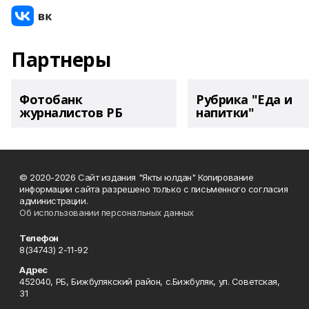
Партнеры
Фотобанк
Рубрика "Еда и
журналистов РБ
напитки"
© 2020-2026 Сайт издания "Якты юлдан" Копирование
информации сайта разрешено только с письменного согласия
администрации.
Об использовании персональных данных
Телефон
8(34743) 2-11-92
Адрес
452040, РБ, Бижбулякский район, с.Бижбуляк, ул. Советская,
31