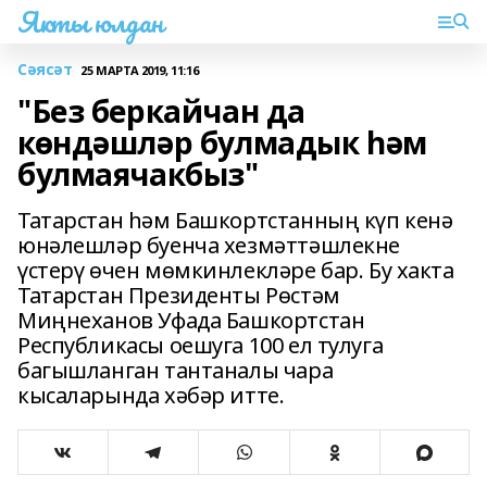
Якты юлдан
Сәясәт
25 МАРТА 2019, 11:16
"Без беркайчан да
көндәшләр булмадык һәм
булмаячакбыз"
Татарстан һәм Башкортстанның күп кенә
юнәлешләр буенча хезмәттәшлекне
үстерү өчен мөмкинлекләре бар. Бу хакта
Татарстан Президенты Рөстәм
Миңнеханов Уфада Башкортстан
Республикасы оешуга 100 ел тулуга
багышланган тантаналы чара
кысаларында хәбәр итте.