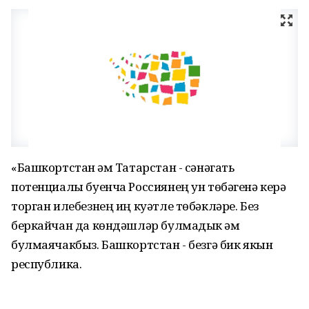
«Башкортстан һәм Татарстан - сәнәгать
потенциалы буенча Россиянең ун төбәгенә керә
торган илебезнең иң куәтле төбәкләре. Без
беркайчан да көндәшләр булмадык һәм
булмаячакбыз. Башкортстан - безгә бик якын
республика.