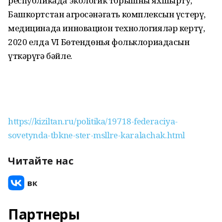
республикада экологик торышны яхшырту,
Башкортстан агросәнәгать комплексын үстерү,
медицинада инновацион технологияләр кертү,
2020 елда VI Бөтендөнья фольклориадасын
үткәрүгә бәйле.
https://kiziltan.ru/politika/19718-federaciya-
sovetynda-tbkne-ster-msllre-karalachak.html
Читайте нас
Партнеры