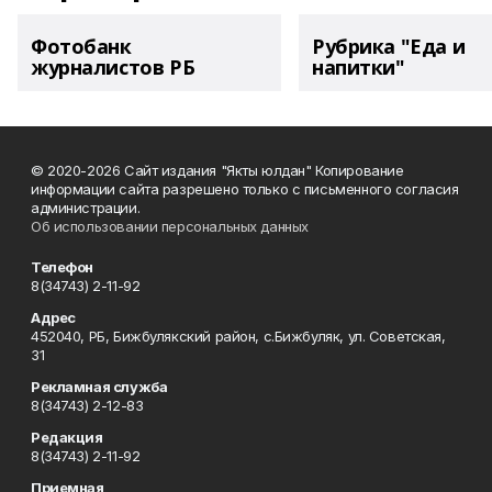
Фотобанк
Рубрика "Еда и
журналистов РБ
напитки"
© 2020-2026 Сайт издания "Якты юлдан" Копирование
информации сайта разрешено только с письменного согласия
администрации.
Об использовании персональных данных
Телефон
8(34743) 2-11-92
Адрес
452040, РБ, Бижбулякский район, с.Бижбуляк, ул. Советская,
31
Рекламная служба
8(34743) 2-12-83
Редакция
8(34743) 2-11-92
Приемная