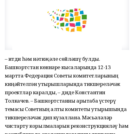
– Җитди һәм нәтиҗәле сөйләшү булды.
Башкортстан көннәре кысаларында 12-13
мартта Федерация Советы комитетларының
киңәйтелгән утырышларында тикшереләчәк
проектлар каралды, – диде Константин
Толкачев. – Башкортстанны арытаба үстерү
темасы Советның алты комитеты утырышында
тикшереләчәк дип күзаллана. Мәсьәләләр
чистарту корылмаларын реконструкцияләү һәм