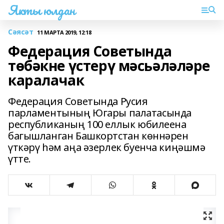
Якты юлдан
Сәясәт
11 МАРТА 2019, 12:18
Федерация Советында
төбәкне үстерү мәсьәләләре
каралачак
Федерация Советында Русия
парламентының Югары палатасында
республиканың 100 еллык юбилеена
багышланган Башкортстан көннәрен
үткәрү һәм аңа әзерлек буенча киңәшмә
үтте.