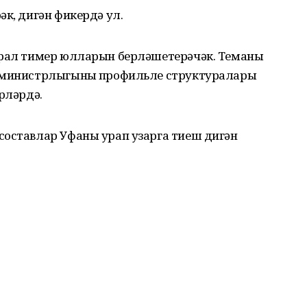
әк, дигән фикердә ул.
Урал тимер юлларын берләшетерәчәк. Теманың
т министрлыгының профильле структуралары
рләрдә.
составлар Уфаны урап узарга тиеш дигән