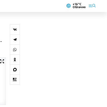
+16 °С
Облачно
-