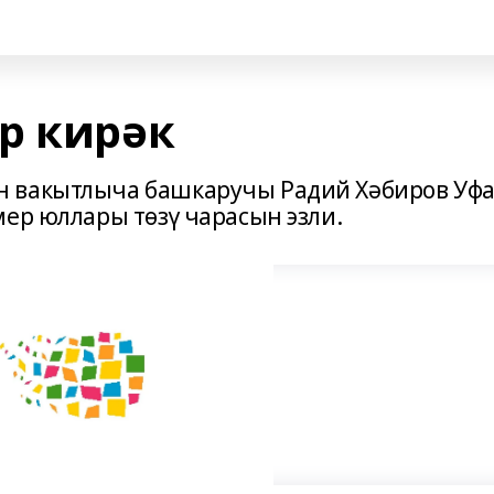
р кирәк
 вакытлыча башкаручы Радий Хәбиров Уфа
мер юллары төзү чарасын эзли.