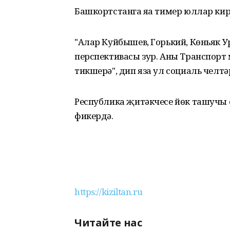
Башкортстанга яңа тимер юллар кир
"Алар Куйбышев, Горький, Көньяк 
перспективасы зур. Аны Транспор
тикшерә", дип яза ул социаль челтә
Республика җитәкчесе йөк ташучы 
фикердә.
https://kiziltan.ru
Читайте нас