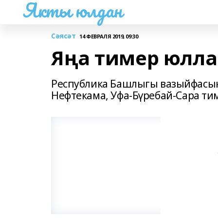
Якты юлдан
Сәясәт
14 ФЕВРАЛЯ 2019, 09:30
Яңа тимер юлла
Республика Башлыгы вазыйфасын
Нефтекама, Уфа-Бүребай-Сара ти