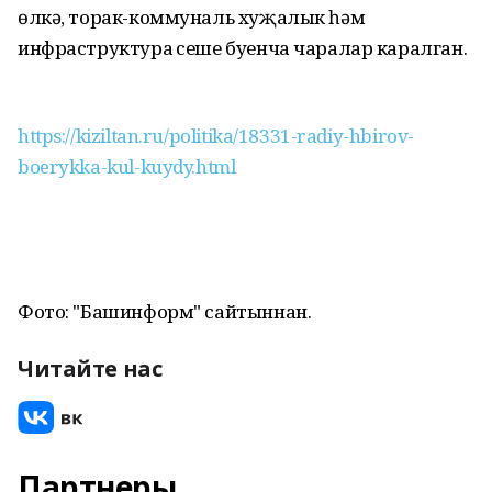
өлкә, торак-коммуналь хуҗалык һәм
инфраструктура үсеше буенча чаралар каралган.
https://kiziltan.ru/politika/18331-radiy-hbirov-
boerykka-kul-kuydy.html
Фото: "Башинформ" сайтыннан.
Читайте нас
Партнеры