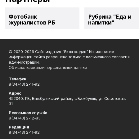
Фотобанк
Рубрика "Еда и
журналистов РБ
напитки"
© 2020-2026 Сайт издания "Якты юлдан" Копирование
информации сайта разрешено только с письменного согласия
администрации.
Об использовании персональных данных
Телефон
8(34743) 2-11-92
Адрес
452040, РБ, Бижбулякский район, с.Бижбуляк, ул. Советская,
31
Рекламная служба
8(34743) 2-12-83
Редакция
8(34743) 2-11-92