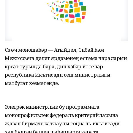
Сүз өч моношәһәр — Агыйдел, Сибәй һәм
Межгорьега дәүләт ярдәменең өстәмә чараларын
күрсәтү турында бара, дип хәбәр иттеләр
республика Икътисади үсеш министрлыгы
матбугат хезмәтендә.
Элегрәк министрлык бу программага
монопрофильлек федераль критерийларына
җавап бирмәүче катлаулы социаль-икътисади
хәл булган башка шәһәрләргә карата