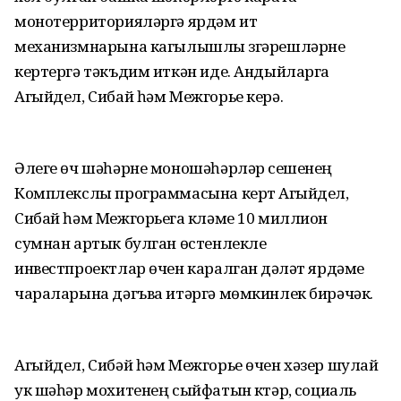
монотерриторияләргә ярдәм итү
механизмнарына кагылышлы үзгәрешләрне
кертергә тәкъдим иткән иде. Андыйларга
Агыйдел, Сибай һәм Межгорье керә.
Әлеге өч шәһәрне моношәһәрләр үсешенең
Комплекслы программасына кертү Агыйдел,
Сибай һәм Межгорьега күләме 10 миллион
сумнан артык булган өстенлекле
инвестпроектлар өчен каралган дәүләт ярдәме
чараларына дәгъва итәргә мөмкинлек бирәчәк.
Агыйдел, Сибәй һәм Межгорье өчен хәзер шулай
ук шәһәр мохитенең сыйфатын күтәрү, социаль