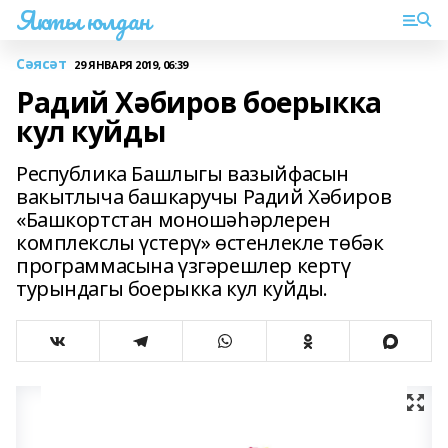
Якты юлдан
Сәясәт
29 ЯНВАРЯ 2019, 06:39
Радий Хәбиров боерыкка
кул куйды
Республика Башлыгы вазыйфасын
вакытлыча башкаручы Радий Хәбиров
«Башкортстан моношәһәрлерен
комплекслы үстерү» өстенлекле төбәк
программасына үзгәрешлер кертү
турындагы боерыкка кул куйды.