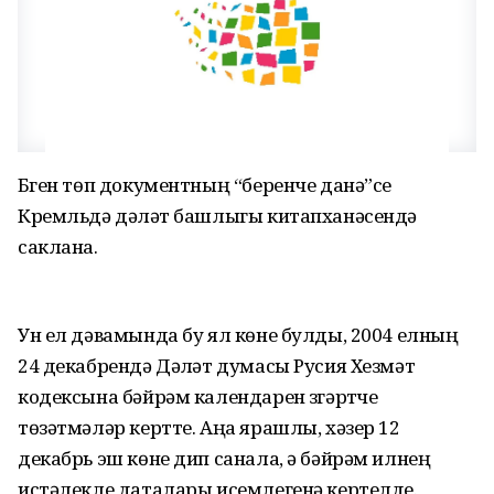
Бүген төп документның “беренче данә”се
Кремльдә дәүләт башлыгы китапханәсендә
саклана.
Ун ел дәвамында бу ял көне булды, 2004 елның
24 декабрендә Дәүләт думасы Русия Хезмәт
кодексына бәйрәм календарен үзгәртүче
төзәтмәләр кертте. Аңа ярашлы, хәзер 12
декабрь эш көне дип санала, ә бәйрәм илнең
истәлекле даталары исемлегенә кертелде.