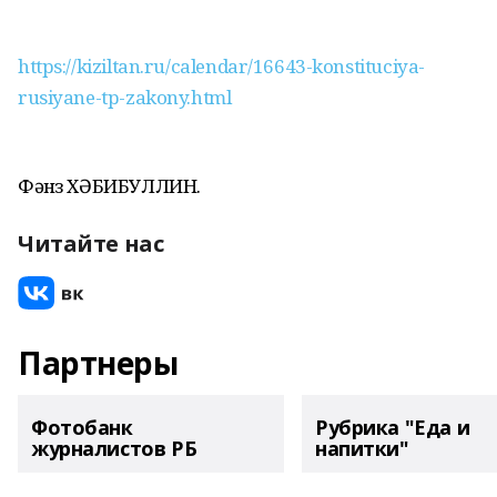
https://kiziltan.ru/calendar/16643-konstituciya-
rusiyane-tp-zakony.html
Фәнүз ХӘБИБУЛЛИН.
Читайте нас
Партнеры
Фотобанк
Рубрика "Еда и
журналистов РБ
напитки"