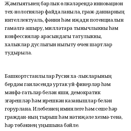
Җәмгыятьнең барлык өлкәләрендә инновацион
тех-нологияләр файдаланыла, граж-даннарның
интеллектуаль, фәнни һәм иҗади потенциалын
гамәлгә ашыру, милләтара тынычлыкны һәм
конфессияләр арасындагы татулыкны,
халыклар дуслыгын ныгыту өчен шартлар
тудырыла.
Башкортстанлылар Русия ха-лык­ларының
бердәм гаиләсендә уртак уй-фикерләр һәм
мәнфә-гатьләр белән яши, демократик
үзгәрешләр һәм ирешкән казанышлар белән
горурлана. Илебезнең иминлеге һәм үсеше һәр
граждан-ның тырыш һәм нәтиҗәле хезмә-тенә,
һәр төбәкнең уңышына бәйле.