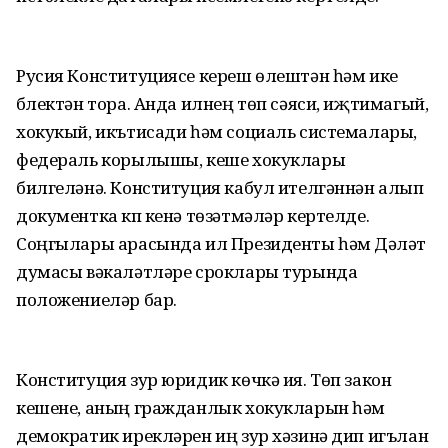
Русия Конституциясе кереш өлештән һәм ике
бүлектән тора. Анда илнең төп сәяси, иҗтимагый,
хокукый, икътисади һәм социаль системалары,
федераль корылышы, кеше хокуклары
билгеләнә. Конституция кабул ителгәннән алып
документка күп кенә төзәтмәләр кертелде.
Соңгылары арасында ил Президенты һәм Дәүләт
думасы вәкаләтләре сроклары турында
положениеләр бар.
Конституция зур юридик көчкә ия. Төп закон
кешене, аның гражданлык хокукларын һәм
демократик ирекләрен иң зур хәзинә дип игълан