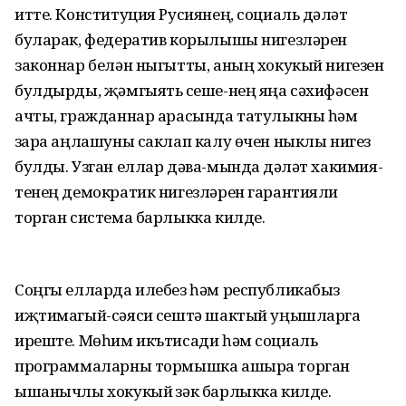
итте. Конституция Русиянең, социаль дәүләт
буларак, федератив корылышы нигезләрен
законнар белән ныгытты, аның хокукый нигезен
булдырды, җәмгыять үсеше-нең яңа сәхифәсен
ачты, гражданнар арасында татулыкны һәм
үзара аңлашуны саклап калу өчен ныклы нигез
булды. Узган еллар дәва-мында дәүләт хакимия­
тенең демократик нигезләрен гарантияли
торган система барлыкка килде.
Соңгы елларда илебез һәм республикабыз
иҗтимагый-сәяси үсештә шактый уңышларга
иреште. Мөһим икътисади һәм социаль
программаларны тормышка ашыра торган
ышанычлы хокукый үзәк барлыкка килде.