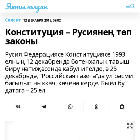
Якты юлдан
Сәясәт
12 ДЕКАБРЯ 2018, 09:02
Конституция – Русиянең төп
законы
Русия Федерациясе Конституциясе 1993
елның 12 декабрендә бөтенхалык тавыш
бирү нәтиҗәсендә кабул ителде, ә 25
декабрьдә, “Российская газета”да ул рәсми
басылып чыккач, көченә керде. Быел бу
датага – 25 ел.