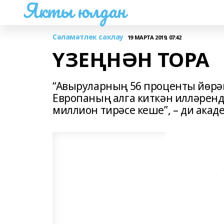
Якты юлдан
Сәламәтлек саклау
19 МАРТА 2019, 07:42
ҮЗЕҢНӘН ТОРА
“Авыруларның 56 проценты йөрәк
Европаның алга киткән илләрендә
миллион тирәсе кеше”, – ди ака