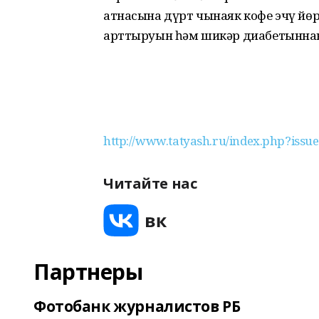
атнасына дүрт чынаяк кофе эчү йөрә
арттыруын һәм шикәр диабетыннан
http://www.tatyash.ru/index.php?iss
Читайте нас
Партнеры
Фотобанк журналистов РБ