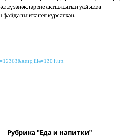
к күзәнәкләренең активлыгын уңай якка
 файдалы икәнен күрсәткән.
ue=12363&amp;file=120.htm
Рубрика "Еда и напитки"