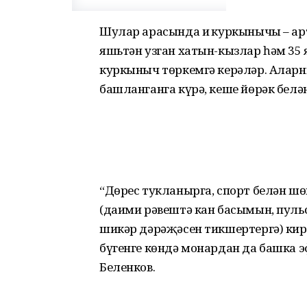
Шулар арасында иң куркынычы – арт
яшьтән узган хатын-кызлар һәм 35
куркыныч төркемгә керәләр. Аларн
башланганга күрә, кеше йөрәк белә
“Дөрес тукланырга, спорт белән ш
(даими рәвештә кан басымын, пуль
шикәр дәрәҗәсен тикшертергә) кирә
бүгенге көндә монардан да башка э
Беленков.