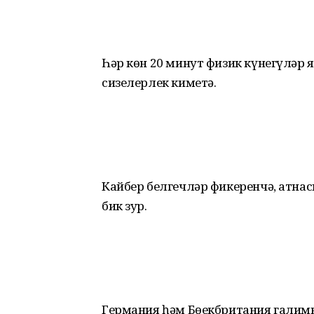
Һәр көн 20 минут физик күнегүләр
сизелерлек киметә.
Кайбер белгечләр фикеренчә, атнас
бик зур.
Германия һәм Бөекбритания галимн