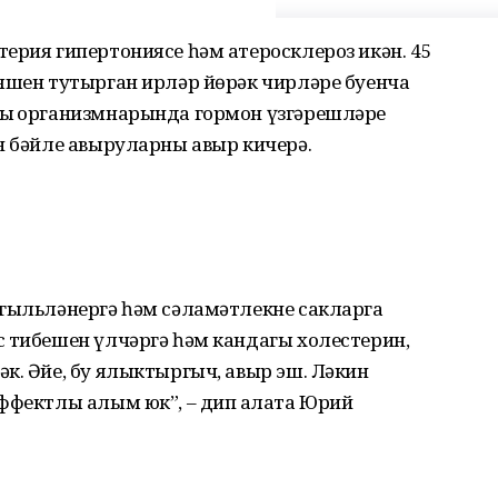
ерия гипертониясе һәм атеросклероз икән. 45
 яшен тутырган ирләр йөрәк чирләре буенча
ың организмнарында гормон үзгәрешләре
н бәйле авыруларны авыр кичерә.
өгыльләнергә һәм сәламәтлекне сакларга
с тибешен үлчәргә һәм кандагы холестерин,
к. Әйе, бу ялыктыргыч, авыр эш. Ләкин
ффектлы алым юк”, – дип аңлата Юрий