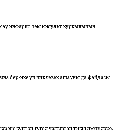
 ясау инфаркт һәм инсульт куркынычын
ына бер-ике уч чикләвек ашауның да файдасы
әренең күптән түгел уздырган тикшеренүләре,