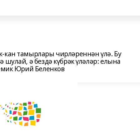
-кан тамырлары чирләреннән үлә. Бу
 шулай, ә бездә күбрәк үләләр: елына
демик Юрий Беленков