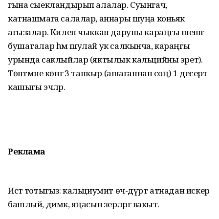
гына сыекландырып алалар. Суынгач,
катнашмага салалар, аннары шуңа коньяк
агызалар. Килеп чыккан даруны караңгы шешәгә
бушаталар һәм шулай ук салкынча, караңгы
урында саклыйлар (яктылык кальцийны эретә).
Төнәтмәне көнгә 3 тапкыр (ашаганнан соң) 1 десерт
кашыгы эчәләр.
Реклама
Истә тотыгыз: кальциумит өч-дүрт атнадан искерә
башлый, димәк, яңасын әзерләргә вакыт.