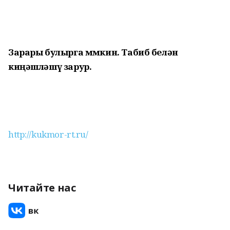
Зарары булырга мөмкин. Табиб белән
киңәшләшү зарур.
http://kukmor-rt.ru/
Читайте нас