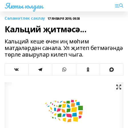
Якты юлдан
Сәламәтлек саклау
17 ЯНВАРЯ 2019, 09:38
Кальций җитмәсә...
Кальций кеше өчен иң мөһим
матдәләрдән санала. Ул җитеп бетмәгәндә
төрле авырулар килеп чыга.