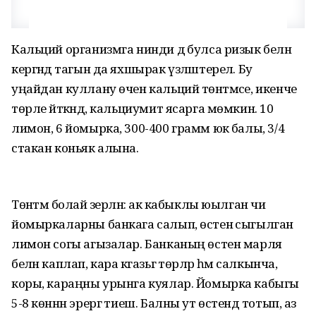
Кальций организмга нинди дә булса ризык белән
кергәндә тагын да яхшырак үзләштерелә. Бу
уңайдан куллану өчен кальций төнәтмәсе, икенче
төрле әйткәндә, кальциумит ясарга мөмкин. 10
лимон, 6 йомырка, 300-400 грамм юкә балы, 3/4
стакан коньяк алына.
Төнәтмә болай әзерләнә: ак кабыклы юылган чи
йомыркаларны банкага салып, өстенә сыгылган
лимон согы агызалар. Банканың өстен марля
белән каплап, кара кәгазьгә төрәләр һәм салкынча,
коры, караңны урынга куялар. Йомырка кабыгы
5-8 көннән эрергә тиеш. Балны ут өстендә тотып, аз