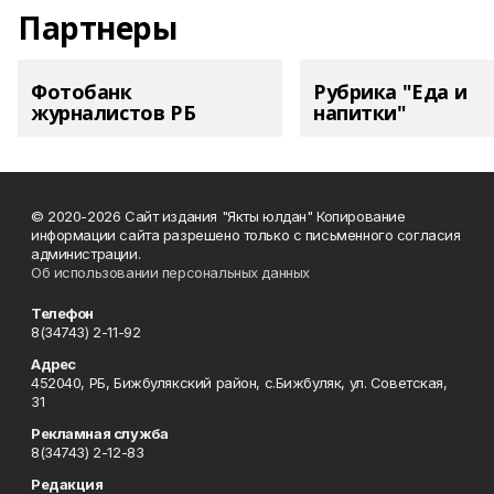
Партнеры
Фотобанк
Рубрика "Еда и
журналистов РБ
напитки"
© 2020-2026 Сайт издания "Якты юлдан" Копирование
информации сайта разрешено только с письменного согласия
администрации.
Об использовании персональных данных
Телефон
8(34743) 2-11-92
Адрес
452040, РБ, Бижбулякский район, с.Бижбуляк, ул. Советская,
31
Рекламная служба
8(34743) 2-12-83
Редакция