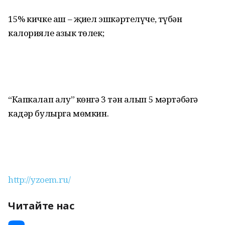
15% кичке аш – җиңел эшкәртелүче, түбән
калорияле азык төлек;
“Капкалап алу” көнгә 3 тән алып 5 мәртәбәгә
кадәр булырга мөмкин.
http://yzoem.ru/
Читайте нас