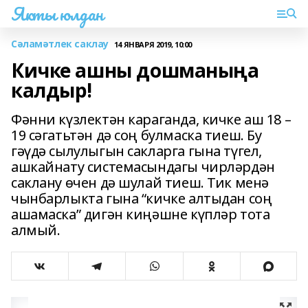
Якты юлдан
Сәламәтлек саклау
14 ЯНВАРЯ 2019, 10:00
Кичке ашны дошманыңа
калдыр!
Фәнни күзлектән караганда, кичке аш 18 –
19 сәгатьтән дә соң булмаска тиеш. Бу
гәүдә сылулыгын сакларга гына түгел,
ашкайнату системасындагы чирләрдән
саклану өчен дә шулай тиеш. Тик менә
чынбарлыкта гына “кичке алтыдан соң
ашамаска” дигән киңәшне күпләр тота
алмый.