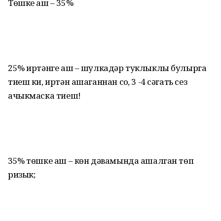
Төшке аш – 35%
25% иртәнге аш – шулкадәр туклыклы булырга
тиеш ки, иртән ашаганнан соң, 3 -4 сәгать сез
ачыкмаска тиеш!
35% төшке аш – көн дәвамында ашалган төп
ризык;