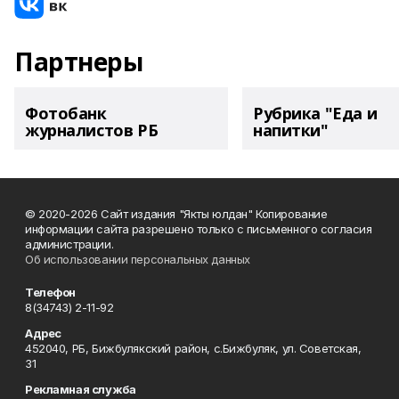
Партнеры
Фотобанк
Рубрика "Еда и
журналистов РБ
напитки"
© 2020-2026 Сайт издания "Якты юлдан" Копирование
информации сайта разрешено только с письменного согласия
администрации.
Об использовании персональных данных
Телефон
8(34743) 2-11-92
Адрес
452040, РБ, Бижбулякский район, с.Бижбуляк, ул. Советская,
31
Рекламная служба