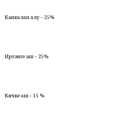
Капкалап алу – 25%
Иртәнге аш – 25%
Кичке аш – 15 %