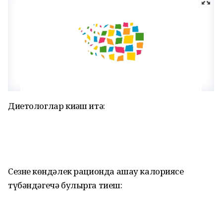
Диетологлар киңәш итә:
Сезнең көндәлек рационда ашау калориясе
түбәндәгечә булырга тиеш: