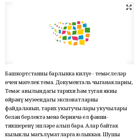
Башкортстанның барлыкка килүе - темәслеләр
өчен мәңгелек тема. Документаль чыганакларны,
Темәс авылындагы тарихи һәм туган якны
өйрәнү музеендагы экспонатларны
файдаланып, тарих укытучылары укучылары
белән берлектә менә берничә ел фәнни-
тикшеренү эшләре алып бара. Алар байтак
кызыклы мәгълүматларга юлыккан. Шушы