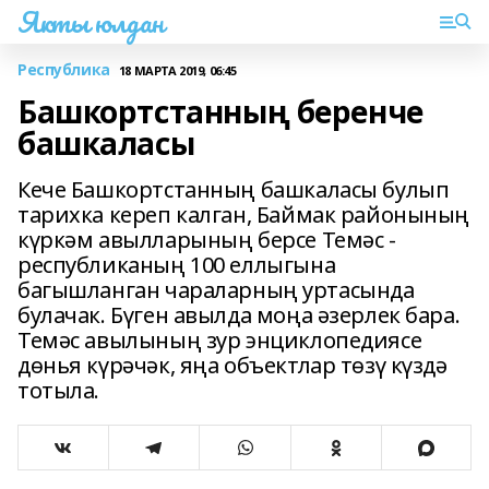
Якты юлдан
Республика
18 МАРТА 2019, 06:45
Башкортстанның беренче
башкаласы
Кече Башкортстанның башкаласы булып
тарихка кереп калган, Баймак районының
күркәм авылларының берсе Темәс -
республиканың 100 еллыгына
багышланган чараларның уртасында
булачак. Бүген авылда моңа әзерлек бара.
Темәс авылының зур энциклопедиясе
дөнья күрәчәк, яңа объектлар төзү күздә
тотыла.