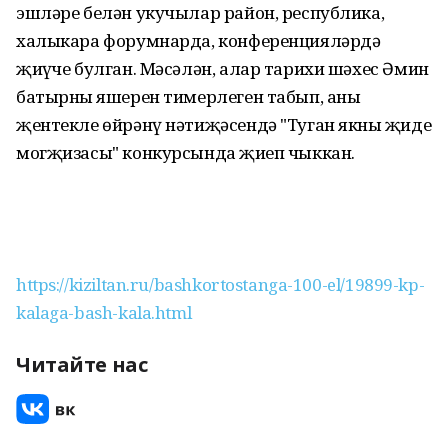
эшләре белән укучылар район, республика,
халыкара форумнарда, конференцияләрдә
җиңүче булган. Мәсәлән, алар тарихи шәхес Әмин
батырның яшерен тимерлеген табып, аны
җентекле өйрәнү нәтиҗәсендә "Туган якның җиде
могҗизасы" конкурсында җиңеп чыккан.
https://kiziltan.ru/bashkortostanga-100-el/19899-kp-
kalaga-bash-kala.html
Читайте нас