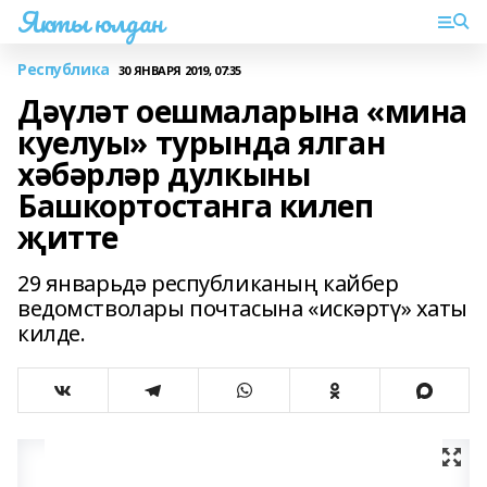
Якты юлдан
Республика
30 ЯНВАРЯ 2019, 07:35
Дәүләт оешмаларына «мина
куелуы» турында ялган
хәбәрләр дулкыны
Башкортостанга килеп
җитте
29 январьдә республиканың кайбер
ведомстволары почтасына «искәртү» хаты
килде.