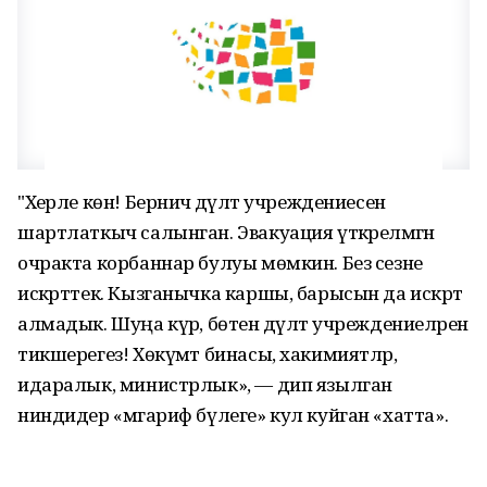
"Хәерле көн! Берничә дәүләт учреждениесенә
шартлаткыч салынган. Эвакуация үткәрелмәгән
очракта корбаннар булуы мөмкин. Без сезне
искәрттек. Кызганычка каршы, барысын да искәртә
алмадык. Шуңа күрә, бөтен дәүләт учреждениеләрен
тикшерегез! Хөкүмәт бинасы, хакимиятләр,
идаралык, министрлык», — дип язылган
ниндидер «мәгариф бүлеге» кул куйган «хатта».