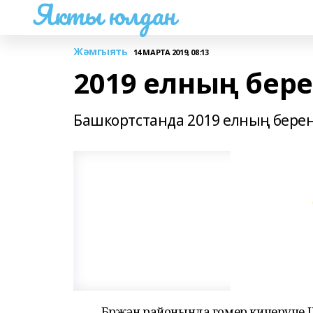
Якты юлдан
Жәмгыять
14 МАРТА 2019, 08:13
2019 елның бере
Башкортстанда 2019 елның беренч
Бөрҗән районында гомер кичерүче 