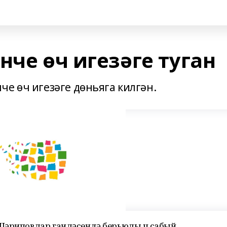
нче өч игезәге туган
е өч игезәге дөньяга килгән.
Шәриповлар гаиләсендә берьюлы өч сабый