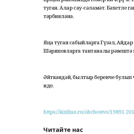
туган. Алар сау-сәламәт. Бәхетле га
тәрбияләнә.
Яңа туган сабыйларга Гүзәл, Айдар
Шәриповларга тантаналы рәвештә 
Әйткәндәй, былтыр беренче булып ө
иде.
https://kiziltan.ru/obchestvo/19891-2
Читайте нас