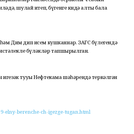
иләдә, шулай итеп, бүгенге көндә алты бала
 һәм Дим дип исем кушканнар. ЗАГС бүлегендә
истәлекле бүләкләр тапшырылган.
ч игезәк тууы Нефтекама шәһәрендә теркәлгән
019-elny-berenche-ch-igezge-tugan.html