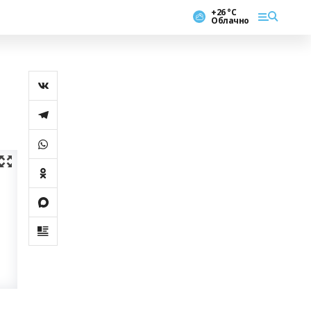
+26 °С
Облачно