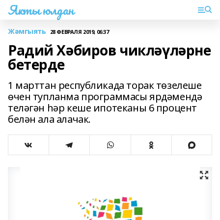
Якты юлдан
Жәмгыять
28 ФЕВРАЛЯ 2019, 06:37
Радий Хәбиров чикләүләрне
бетерде
1 марттан республикада торак төзелеше
өчен тупланма программасы ярдәмендә
теләгән һәр кеше ипотеканы 6 процент
белән ала алачак.