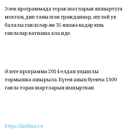
Элек программада торак шатларын яхшыртуга
мохтаҗ дип танылган гражданнар, шулай ук
балалы гаиләләр һәм 35 яшькә кадәр яшь
гаиләләр катнаша ала иде.
Әлеге программа 2014 елдан уңышлы
тормышка ашырыла. Бүген аның буенча 1300
гаилә торак шартларын яхшырткан.
https://kiziltan.ru