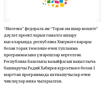
“Ипотека” федераль һәм “Торак һәм шәһәр мохите”
дәүләт проектларын гамәлгә ашыру
кысаларында, республика Хөкүмәте карары
белән торак төзелеше өчен тупланма
программасына үзгәрешләр кертелгән.
Республика Башлыгы вазыйфасын вакытлыча
башкаручы Радий Хәбиров күрсәтмәсе белән 1
марттан программада катнашучылар өчен
чикләүләр юкка чыгарылган.