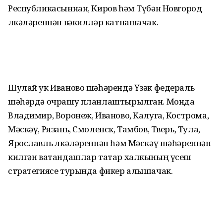
Республикасыннан, Киров һәм Түбән Новгород
өлкәләреннән вәкилләр катнашачак.
Шулай ук Иваново шәһәрендә Үзәк федераль
шәһәрдә очрашу планлаштырылган. Монда
Владимир, Воронеж, Иваново, Калуга, Кострома,
Мәскәү, Рязань, Смоленск, Тамбов, Тверь, Тула,
Ярославль өлкәләреннән һәм Мәскәү шәһәреннән
килгән ватандашлар татар халкының үсеш
стратегиясе турында фикер алышачак.