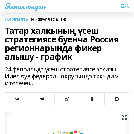
Якты юлдан
Жәмгыять
20 ФЕВРАЛЯ 2019, 11:45
Татар халкының үсеш
стратегиясе буенча Россия
регионнарында фикер
алышу - график
24 февральдә үсеш стратегиясе эскизы
Идел буе федераль округында тәкъдим
ителәчәк.