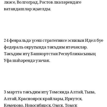
өлкәсе, Волгоград, Ростов өлкәләрендәге
ватандашлар җыелды.
24 февральдә үсеш стратегиясе эскизын Идел буе
федераль округында тәкъдим итәчәкләр.
Тәкъдим итү Башкортстан Республикасының
Уфа шәһәрендә узачак.
3 мартта тәкъдим итү Томскида Алтай, Тыва,
Алтай, Красноярск крайлары, Иркутск,
Кемерово, Новосибирск, Омск, Томск