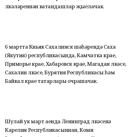
өлкәләреннән ватандашлар җыелачак.
6 мартта Көньяк Сахалинск шәһәрендә Саха
(Якутия) республикасында, Камчатка крае,
Приморье крае, Хабаровск крае, Магадан өлкәсе,
Сахалин өлкәсе, Бурятия Республикасы һәм
Байкал крае татарлары очрашачак.
Шулай ук март аенда Ленинград өлкәсенә
Карелия Республикасыннан, Коми