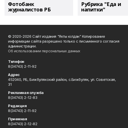
Фотобанк
Рубрика "Еда и
журналистов РБ
напитки"
© 2020-2026 Сайт издания "Якты юлдан" Копирование
информации сайта разрешено только с письменного согласия
администрации.
Об использовании персональных данных
Телефон
8(34743) 2-11-92
Адрес
452040, РБ, Бижбулякский район, с.Бижбуляк, ул. Советская,
31
Рекламная служба
8(34743) 2-12-83
Редакция
8(34743) 2-11-92
Приемная
8(34743) 2-12-82