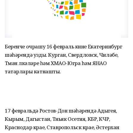
Беренче очрашу 16 февраль көнне Екатеринбург
шәһәрендә узды. Курган, Свердловск, Чиләбе,
Төмән өлкәләре һәм ХМАО-Югра һәм ЯНАО
татарлары катнашты.
17 февральдә Ростов-Дон шәһәрендә Адыгея,
Кырым, Дагыстан, Төньяк Осетия, КБР, КЧР,
Краснодар крае, Ставропольск крае, Әстерхан