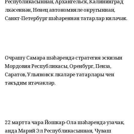
Республикасыннан, Архангельск, Калининград
өлкәсеннән, Ненец автономияле округыннан,
Санкт-Петербург шәһәреннән татарлар киләчәк.
Очрашу Самара шәһәрендә стратегия эскизын
Мордовия Республикасы, Оренбург, Пенза,
Саратов, Ульяновск өлкәләре татарлары өчен
тәкъдим итәчәкләр.
22 мартта чара Йошкар-Ола шәһәрендә узачак,
анда Марий Эл Республикасыннан, Чуваш