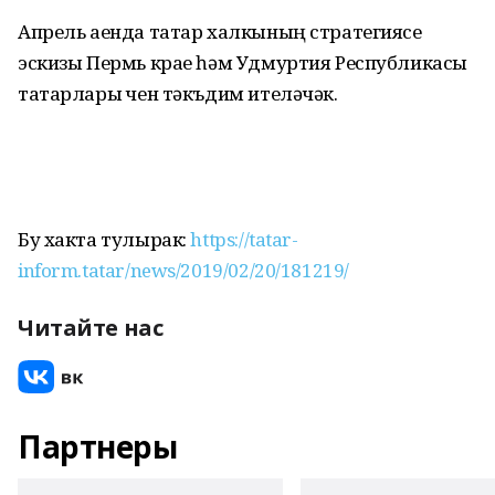
Апрель аенда татар халкының стратегиясе
эскизы Пермь крае һәм Удмуртия Республикасы
татарлары өчен тәкъдим ителәчәк.
Бу хакта тулырак:
https://tatar-
inform.tatar/news/2019/02/20/181219/
Читайте нас
Партнеры