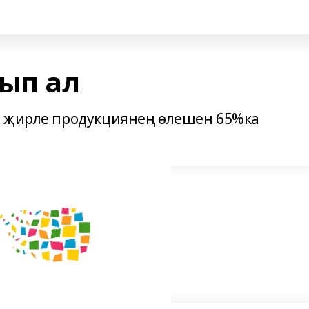
тып ал
е җирле продукциянең өлешен 65%ка