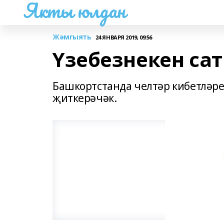
Якты юлдан
Жәмгыять
24 ЯНВАРЯ 2019, 09:56
Үзебезнекен са
Башкортстанда челтәр кибетләр
җиткерәчәк.