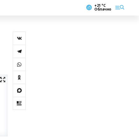
+21 °С
Облачно