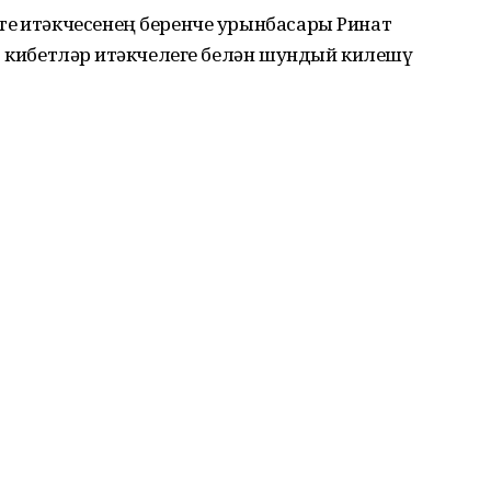
е җитәкчесенең беренче урынбасары Ринат
. кибетләр җитәкчелеге белән шундый килешү