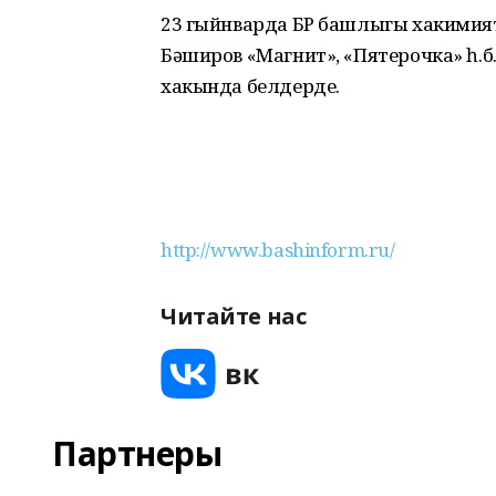
23 гыйнварда БР башлыгы хакимият
Бәширов «Магнит», «Пятерочка» һ.б
хакында белдерде.
http://www.bashinform.ru/
Читайте нас
Партнеры