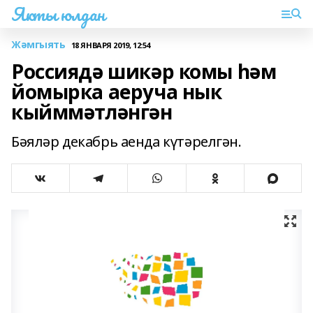
Якты юлдан
Жәмгыять
18 ЯНВАРЯ 2019, 12:54
Россиядә шикәр комы һәм
йомырка аеруча нык
кыйммәтләнгән
Бәяләр декабрь аенда күтәрелгән.