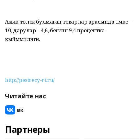
Азык-төлек булмаган товарлар арасында тәмәке –
10, дарулар – 4,6, бензин 9,4 процентка
кыйммәтләнгән.
http://pestrecy-rt.ru/
Читайте нас
Партнеры