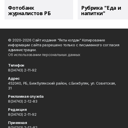
Фотобанк
Рубрика "Еда и
журналистов РБ
напитки"
© 2020-2026 Сайт издания "Якты юлдан" Копирование
информации сайта разрешено только с письменного согласия
администрации.
Об использовании персональных данных
Телефон
8(34743) 2-11-92
Адрес
452040, РБ, Бижбулякский район, с.Бижбуляк, ул. Советская,
31
Рекламная служба
8(34743) 2-12-83
Редакция
8(34743) 2-11-92
Приемная
8(34743) 2-12-82