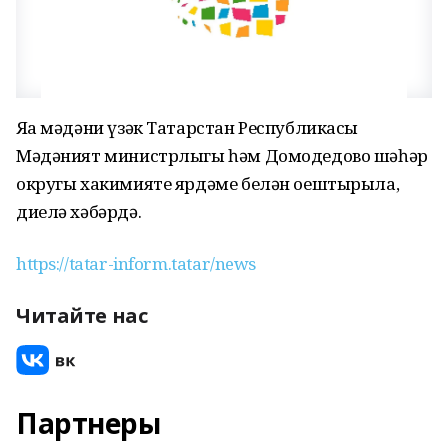
Яңа мәдәни үзәк Татарстан Республикасы
Мәдәният министрлыгы һәм Домодедово шәһәр
округы хакимияте ярдәме белән оештырыла,
диелә хәбәрдә.
https://tatar-inform.tatar/news
Читайте нас
Партнеры