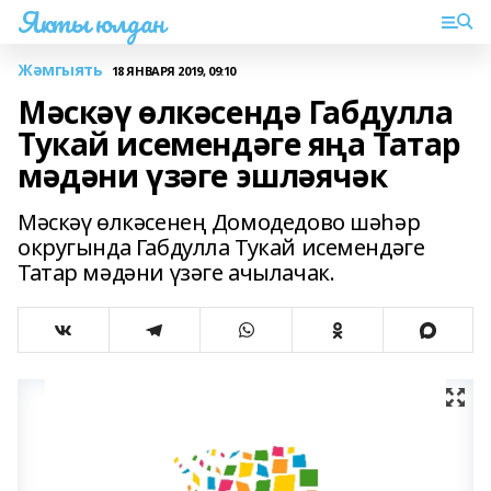
Якты юлдан
Жәмгыять
18 ЯНВАРЯ 2019, 09:10
Мәскәү өлкәсендә Габдулла
Тукай исемендәге яңа Татар
мәдәни үзәге эшләячәк
Мәскәү өлкәсенең Домодедово шәһәр
округында Габдулла Тукай исемендәге
Татар мәдәни үзәге ачылачак.