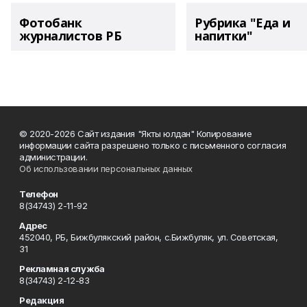
Фотобанк
Рубрика "Еда и
журналистов РБ
напитки"
© 2020-2026 Сайт издания "Якты юлдан" Копирование
информации сайта разрешено только с письменного согласия
администрации.
Об использовании персональных данных
Телефон
8(34743) 2-11-92
Адрес
452040, РБ, Бижбулякский район, с.Бижбуляк, ул. Советская,
31
Рекламная служба
8(34743) 2-12-83
Редакция