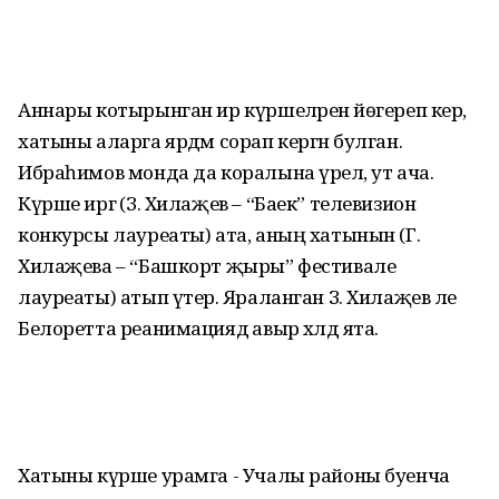
Аннары котырынган ир күршеләренә йөгереп керә,
хатыны аларга ярдәм сорап кергән булган.
Ибраһимов монда да коралына үрелә, ут ача.
Күрше иргә (З. Хилаҗев – “Баек” телевизион
конкурсы лауреаты) ата, аның хатынын (Г.
Хилаҗева – “Башкорт җыры” фестивале
лауреаты) атып үтерә. Яраланган З. Хилаҗев әле
Белоретта реанимациядә авыр хәлдә ята.
Хатыны күрше урамга - Учалы районы буенча