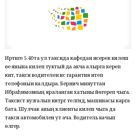
Иртәнге 5.40та ул таксида кафедан исерек килеш
өе янына килеп туктый да акча алырга кереп
китә, такси водителенә исә гарантия итеп
телефонын калдыра. Берничә минуттан
Ибраһимовның яраланган хатыны йөгереп чыга.
Таксист кузгалып китәргә теләгәндә, машинасы карга
бата. Шулчак аның клиенты килеп чыга да
такси автомобиленә ут ача. Водитель качып
өлгерә.