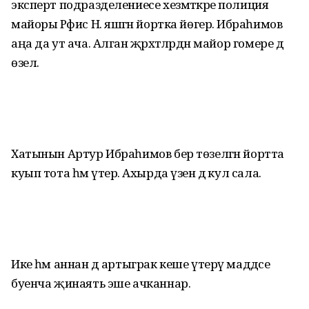
эксперт подразделениесе хезмәткәре полиция
майоры Рәфис Н. яшәгән йортка йөгерә. Ибраһимов
аңа да ут ача. Алган җәрәхәтләрдән майор гомере дә
өзелә.
Хатынын Артур Ибраһимов бер төзелгән йортта
куып тота һәм үтерә. Ахырда үзенә дә кул сала.
Ике һәм аннан дә артыграк кеше үтерү маддәсе
буенча җинаять эше ачканнар.