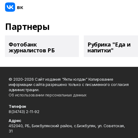
Партнеры
Фотобанк
Рубрика "Еда и
журналистов РБ
напитки"
© 2020-2026 Сайт издания "Якты юлдан" Копирование
информации сайта разрешено только с письменного согласия
администрации.
Об использовании персональных данных
Телефон
8(34743) 2-11-92
Адрес
452040, РБ, Бижбулякский район, с.Бижбуляк, ул. Советская,
31