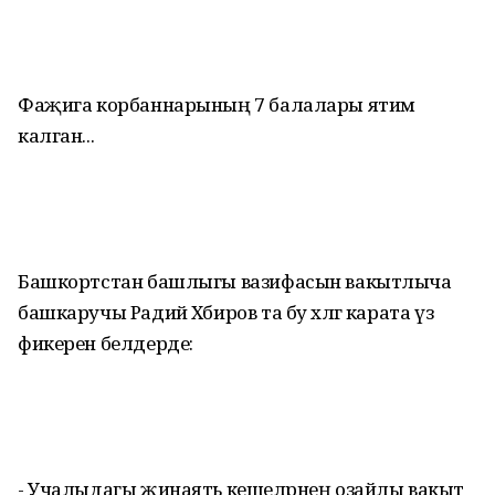
Фаҗига корбаннарының 7 балалары ятим
калган...
Башкортстан башлыгы вазифасын вакытлыча
башкаручы Радий Хәбиров та бу хәлгә карата үз
фикерен белдерде:
- Учалыдагы җинаять кешеләрнең озайлы вакыт