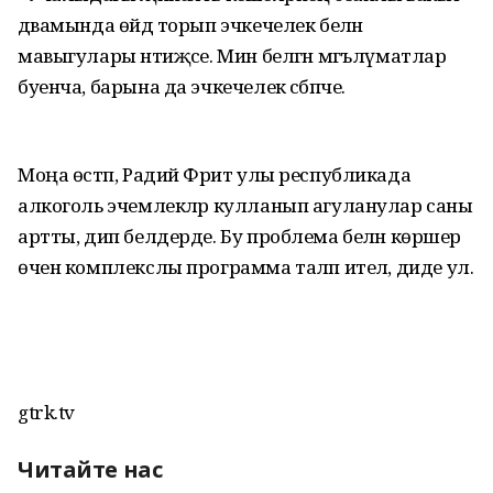
дәвамында өйдә торып эчкечелек белән
мавыгулары нәтиҗәсе. Мин белгән мәгълүматлар
буенча, барына да эчкечелек сәбәпче.
Моңа өстәп, Радий Фәрит улы республикада
алкоголь эчемлекләр кулланып агуланулар саны
артты, дип белдерде. Бу проблема белән көрәшер
өчен комплекслы программа таләп ителә, диде ул.
gtrk.tv
Читайте нас