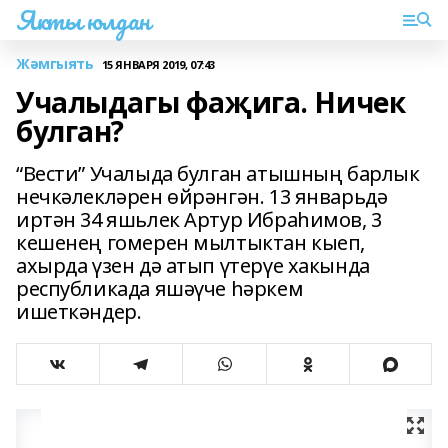
Якты юлдан
Жәмгыять
15 ЯНВАРЯ 2019, 07:43
Учалыдагы фаҗига. Ничек
булган?
“Вести” Учалыда булган атышның барлык
нечкәлекләрен өйрәнгән. 13 январьдә
иртән 34 яшьлек Артур Ибраһимов, 3
кешенең гомерен мылтыктан кыеп,
ахырда үзен дә атып үтерүе хакында
республикада яшәүче һәркем
ишеткәндер.