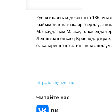
Русия Җинаять кодексының 186 нчы 
кыйммәтле кәгазьләр әзерләү, сакл
Мәскәүдә һәм Мәскәү өлкәсендә тер
Ленинград өлкәсе, Краснодар крае, 
өлкәләрендә дә ялган акча эшләүч
http://bashgazet.ru/
Читайте нас