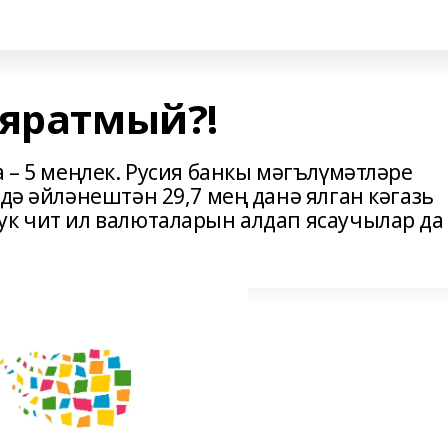
 яратмый?!
а – 5 меңлек. Русия банкы мәгълүмәтләре
ндә әйләнештән 29,7 мең данә ялган кәгазь
ук чит ил валюталарын алдап ясаучылар да