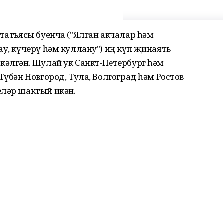
статьясы буенча ("Ялган акчалар һәм
ау, күчерү һәм куллану") иң күп җинаять
кәлгән. Шулай ук Санкт-Петербург һәм
Түбән Новгород, Тула, Волгоград һәм Ростов
еләр шактый икән.