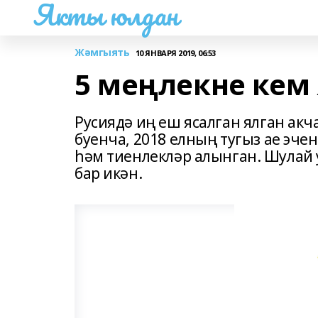
Якты юлдан
Жәмгыять
10 ЯНВАРЯ 2019, 06:53
5 меңлекне кем
Русиядә иң еш ясалган ялган акч
буенча, 2018 елның тугыз ае эче
һәм тиенлекләр алынган. Шулай 
бар икән.