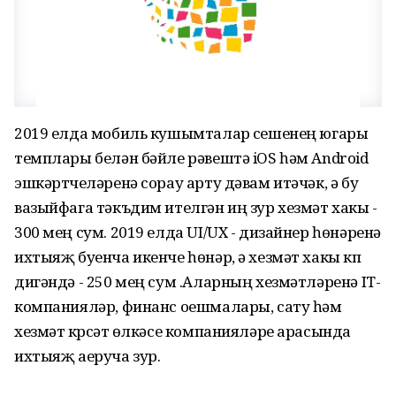
2019 елда мобиль кушымталар үсешенең югары
темплары белән бәйле рәвештә iOS һәм Android
эшкәртүчеләренә сорау арту дәвам итәчәк, ә бу
вазыйфага тәкъдим ителгән иң зур хезмәт хакы -
300 мең сум. 2019 елда UI/UX - дизайнер һөнәренә
ихтыяҗ буенча икенче һөнәр, ә хезмәт хакы күп
дигәндә - 250 мең сум .Аларның хезмәтләренә IT-
компанияләр, финанс оешмалары, сату һәм
хезмәт күрсәтү өлкәсе компанияләре арасында
ихтыяҗ аеруча зур.