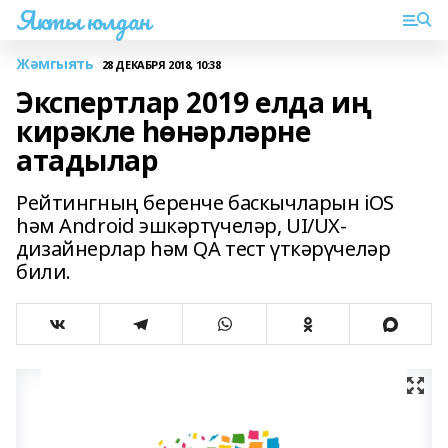
Якты юлдан
Жәмгыять
28 ДЕКАБРЯ 2018, 10:38
Экспертлар 2019 елда иң
кирәкле һөнәрләрне
атадылар
Рейтингның беренче баскычларын iOS
һәм Android эшкәртүчеләр, UI/UX-
дизайнерлар һәм QA тест үткәрүчеләр
били.