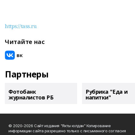
https://tass.ru
Читайте нас
Партнеры
Фотобанк
Рубрика "Еда и
журналистов РБ
напитки"
© 2020-2026 Сайт издания "Якты юлдан" Копирование
информации сайта разрешено только с письменного согласия