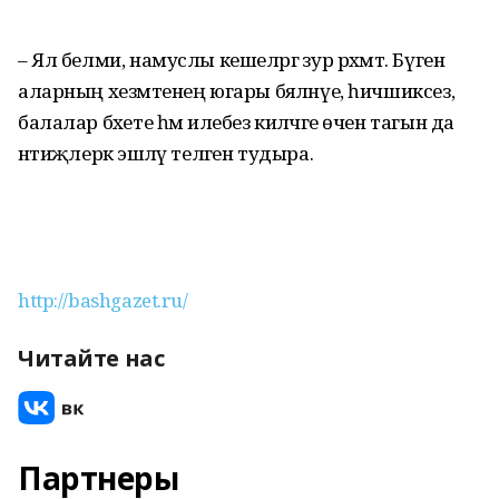
– Ял белми, намуслы кешеләргә зур рәхмәт. Бүген
аларның хезмәтенең югары бәяләнүе, һичшиксез,
балалар бәхете һәм илебез киләчәге өчен тагын да
нәтиҗәлерәк эшләү теләген тудыра.
http://bashgazet.ru/
Читайте нас
Партнеры