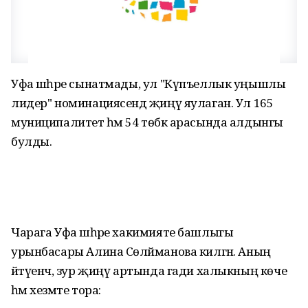
Уфа шәһәре сынатмады, ул "Күпъеллык уңышлы
лидер" номинациясендә җиңү яулаган. Ул 165
муниципалитет һәм 54 төбәк арасында алдынгы
булды.
Чарага Уфа шәһәре хакимияте башлыгы
урынбасары Алина Сөләйманова килгән. Аның
әйтүенчә, зур җиңү артында гади халыкның көче
һәм хезмәте тора: