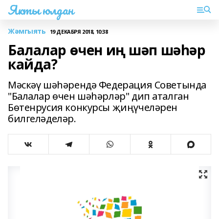
Якты юлдан
Жәмгыять
19 ДЕКАБРЯ 2018, 10:38
Балалар өчен иң шәп шәһәр
кайда?
Мәскәү шәһәрендә Федерация Советында
"Балалар өчен шәһәрләр" дип аталган
Бөтенрусия конкурсы җиңүчеләрен
билгеләделәр.