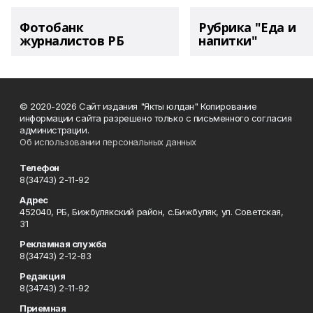
Фотобанк
Рубрика "Еда и
журналистов РБ
напитки"
© 2020-2026 Сайт издания "Якты юлдан" Копирование
информации сайта разрешено только с письменного согласия
администрации.
Об использовании персональных данных
Телефон
8(34743) 2-11-92
Адрес
452040, РБ, Бижбулякский район, с.Бижбуляк, ул. Советская,
31
Рекламная служба
8(34743) 2-12-83
Редакция
8(34743) 2-11-92
Приемная