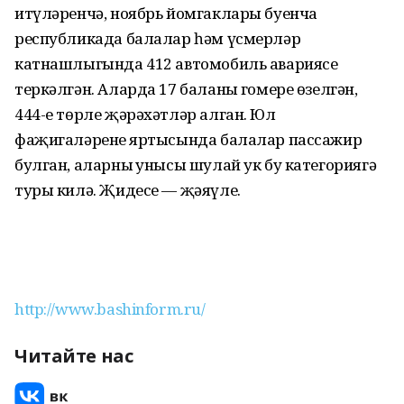
итүләренчә, ноябрь йомгаклары буенча
республикада балалар һәм үсмерләр
катнашлыгында 412 автомобиль авариясе
теркәлгән. Аларда 17 баланың гомере өзелгән,
444-е төрле җәрәхәтләр алган. Юл
фаҗигаләренең яртысында балалар пассажир
булган, аларның унысы шулай ук бу категориягә
туры килә. Җидесе — җәяүле.
http://www.bashinform.ru/
Читайте нас