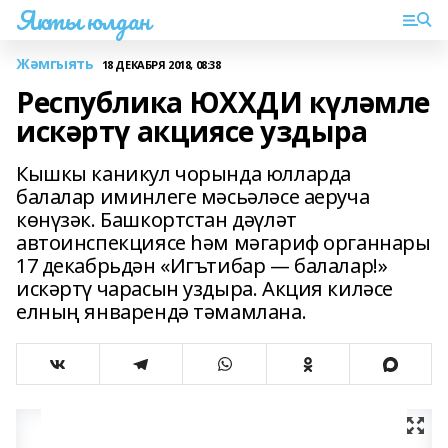
Якты юлдан
Жәмгыять
18 ДЕКАБРЯ 2018, 08:38
Республика ЮХХДИ күләмле
искәртү акциясе уздыра
Кышкы каникул чорында юлларда
балалар иминлеге мәсьәләсе аеруча
көнүзәк. Башкортстан дәүләт
автоинспекциясе һәм мәгариф органнары
17 декабрьдән «Игътибар — балалар!»
искәртү чарасын уздыра. Акция киләсе
елның январендә тәмамлана.