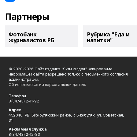
Партнеры
Фотобанк
Рубрика "Еда и
журналистов РБ
напитки"
© 2020-2026 Сайт издания "Якты юлдан" Копирование
информации сайта разрешено только с письменного согласия
администрации.
Об использовании персональных данных
Телефон
8(34743) 2-11-92
Адрес
452040, РБ, Бижбулякский район, с.Бижбуляк, ул. Советская,
31
Рекламная служба
8(34743) 2-12-83