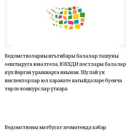
Ведомстволарның игътибары балалар ташуны
оештыруга юнәлтелә, ЮХХДИ постлары балалар
күп йөргән урыннарга якыная. Шулай ук
инспекторлар юл хәрәкәте кагыйдәләре буенча
төрле конкурслар үткәрә.
Ведомствоның матбугат хезмәтендә хәбәр