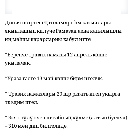
Диния нәзарәтенең голамәләре һәм казыйлары
якынлашып килүче Рамазан аена кагылышлы
иң мөһим карарларны кабул итте:
*Беренче тәравих намазы 12 апрель көнне
укылачак.
*Ураза гаете 13 май көнне бәйрәм ителәчәк.
* Тәравих намазлары 20 шәр рәкәгать итеп укырга
тәкъдим ителә.
* Зәкят түләү өчен нисабның күләме (алтын буенча)
– 310 мең дип билгеләнде.