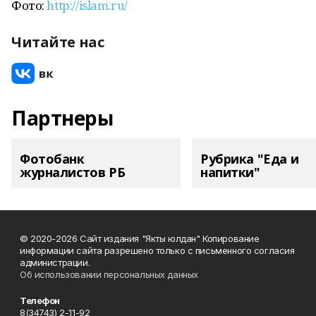
Фото:
http://islam.ru/
Читайте нас
Партнеры
Фотобанк
Рубрика "Еда и
журналистов РБ
напитки"
© 2020-2026 Сайт издания "Якты юлдан" Копирование
информации сайта разрешено только с письменного согласия
администрации.
Об использовании персональных данных
Телефон
8(34743) 2-11-92