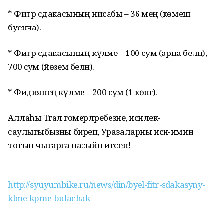
* Фитр сәдакасының нисабы – 36 мең (көмеш
буенча).
* Фитр сәдакасының күләме – 100 сум (арпа белән),
700 сум (йөзем белән).
* Фидиянең күләме – 200 сум (1 көнгә).
Аллаһы Тәгалә гомерләребезне, исәнлек-
саулыгыбызны биреп, Уразаларны исән-имин
тотып чыгарга насыйп итсен!
http://syuyumbike.ru/news/din/byel-fitr-sdakasyny-
klme-kpme-bulachak