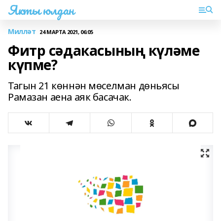
Якты юлдан
Милләт
24 МАРТА 2021, 06:05
Фитр сәдакасының күләме
күпме?
Тагын 21 көннән мөселман дөньясы
Рамазан аена аяк басачак.