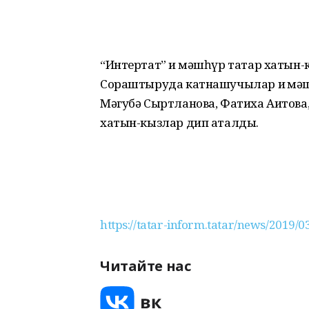
“Интертат” иң мәшһүр татар хаты
Сораштыруда катнашучылар иң мәш
Мәгубә Сыртланова, Фатиха Аитова,
хатын-кызлар дип аталды.
https://tatar-inform.tatar/news/2019/0
Читайте нас