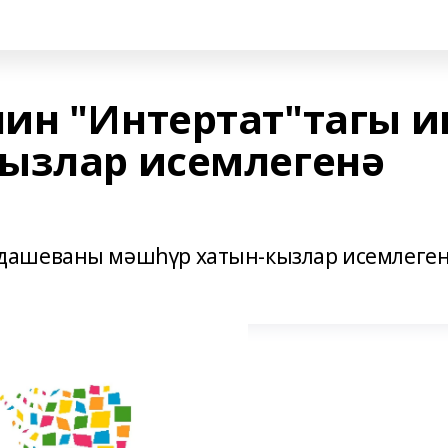
ин "Интертат"тагы и
ызлар исемлегенә
дашеваны мәшһүр хатын-кызлар исемлеге