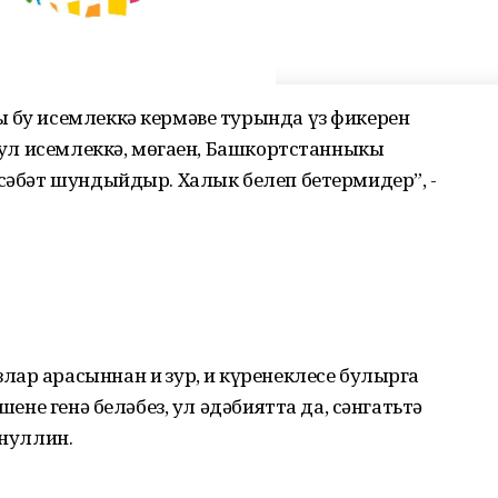
ң бу исемлеккә кермәве турында үз фикерен
: ул исемлеккә, мөгаен, Башкортстанныкы
әсәбәт шундыйдыр. Халык белеп бетермидер”, -
ар арасыннан иң зур, иң күренеклесе булырга
ешене генә беләбез, ул әдәбиятта да, сәнгатьтә
ңнуллин.