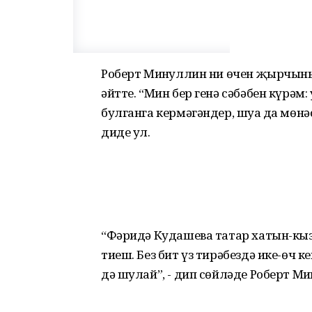
Роберт Миңнуллин ни өчен җырчыны
әйтте. “Мин бер генә сәбәбен күрәм
булганга кермәгәндер, шуңа да мөн
диде ул.
“Фәридә Кудашева татар хатын-кызл
тиеш. Без бит үз тирәбездә ике-өч к
дә шулай”, - дип сөйләде Роберт Ми