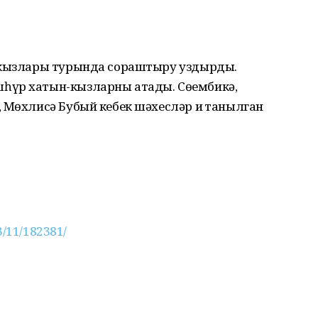
н-кызлары турында сораштыру уздырды.
һүр хатын-кызларны атады. Сөембикә,
 Мөхлисә Бубый кебек шәхесләр иң танылган
3/11/182381/