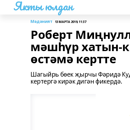
Якты юлдан
Мәдәният
13 МАРТА 2019, 11:37
Роберт Миңнулл
мәшһүр хатын-к
өстәмә кертте
Шагыйрь бөек җырчы Фәридә Ку
кертергә кирәк дигән фикердә.