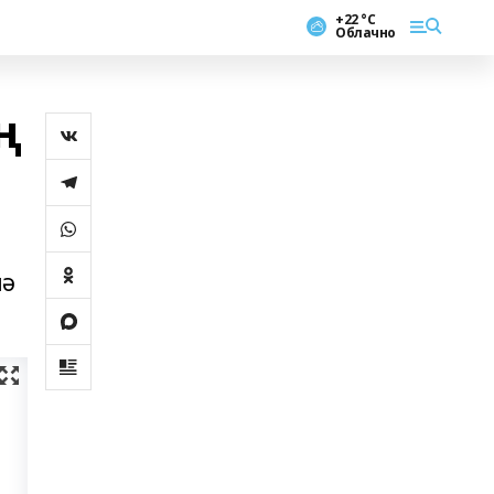
+22 °С
Облачно
ң
нә