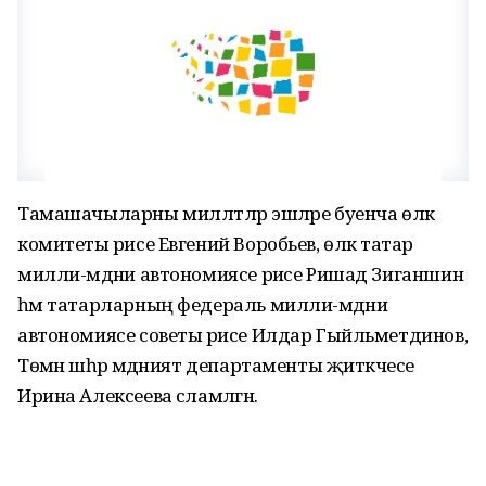
Тамашачыларны милләтләр эшләре буенча өлкә
комитеты рәисе Евгений Воробьев, өлкә татар
милли-мәдәни автономиясе рәисе Ришад Зиганшин
һәм татарларның федераль милли-мәдәни
автономиясе советы рәисе Илдар Гыйльметдинов,
Төмән шәһәр мәдәният департаменты җитәкчесе
Ирина Алексеева сәламләгән.