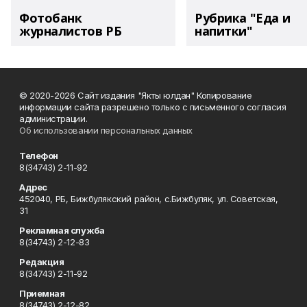
Фотобанк
Рубрика "Еда и
журналистов РБ
напитки"
© 2020-2026 Сайт издания "Якты юлдан" Копирование
информации сайта разрешено только с письменного согласия
администрации.
Об использовании персональных данных
Телефон
8(34743) 2-11-92
Адрес
452040, РБ, Бижбулякский район, с.Бижбуляк, ул. Советская,
31
Рекламная служба
8(34743) 2-12-83
Редакция
8(34743) 2-11-92
Приемная
8(34743) 2-12-82