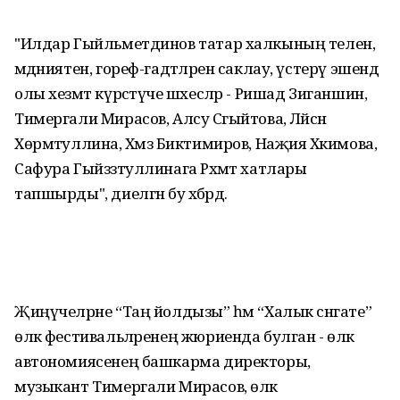
"Илдар Гыйльметдинов татар халкының телен,
мәдәниятен, гореф-гадәтләрен саклау, үстерү эшендә
олы хезмәт күрсәтүче шәхесләр - Ришад Зиганшин,
Тимергали Мирасов, Алсу Сәгыйтова, Ләйсән
Хөрмәтуллина, Хәмзә Биктимиров, Наҗия Хәкимова,
Сафура Гыйззәтуллинага Рәхмәт хатлары
тапшырды", диелгән бу хәбәрдә.
Җиңүчеләрне “Таң йолдызы” һәм “Халык сәнгате”
өлкә фестивальләренең жюриенда булган - өлкә
автономиясенең башкарма директоры,
музыкант Тимергали Мирасов, өлкә