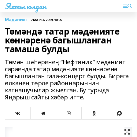
Якты юлдан
Мәдәният
7 МАРТА 2019, 10:05
Төмәндә татар мәдәнияте
көннәренә багышланган
тамаша булды
Төмән шәһәренең “Нефтяник” мәдәният
сараенда татар мәдәнияте көннәренә
багышланган гала-концерт булды. Бирегә
өлкәнең төрле районнарыннан
катнашучылар җыелган. Бу турыда
Яңарыш сайты хәбәр итте.