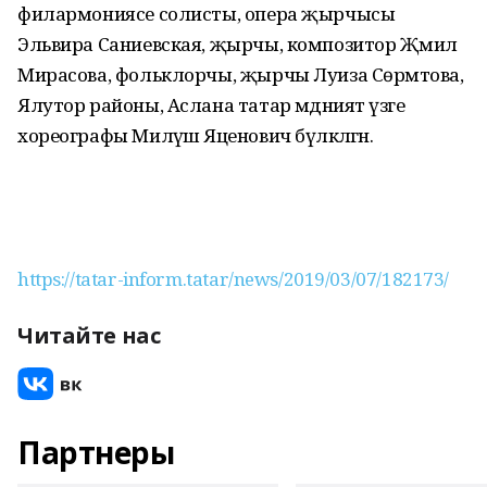
филармониясе солисты, опера җырчысы
Эльвира Саниевская, җырчы, композитор Җәмилә
Мирасова, фольклорчы, җырчы Луиза Сөрмәтова,
Ялутор районы, Аслана татар мәдәният үзәге
хореографы Миләүшә Яценович бүләкләгән.
https://tatar-inform.tatar/news/2019/03/07/182173/
Читайте нас
Партнеры